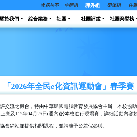
關於我們
綜合業務
社團
社團評鑑
社團榮譽榜
「2026年全民e化資訊運動會」春季賽
評交流之機會，特由中華民國電腦教育發展協會主辦，本校協助承
)線上賽及115年04月25日(週六)於本校進行現場賽，詳細活動內
協會網站並提供相關課程，並請准予公差假參與。