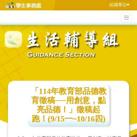
組織單位
「114年教育部品德教
育徵稿──用創意，點
亮品德！」徵稿起
跑！(9/15一~10/16四)