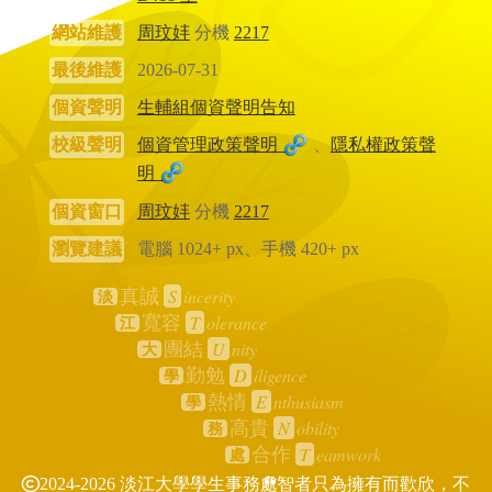
網站維護
周玟妦
分機
2217
最後維護
2026-07-31
個資聲明
生輔組個資聲明告知
校級聲明
個資管理政策聲明
、
隱私權政策聲
明
個資窗口
周玟妦
分機
2217
瀏覽建議
電腦 1024+ px、手機 420+ px
S
incerity
真誠
淡
T
olerance
寬容
江
U
nity
團結
大
D
iligence
勤勉
學
E
nthusiasm
熱情
學
N
obility
高貴
務
T
eamwork
合作
處
2024-2026 淡江大學學生事務處
智者只為擁有而歡欣，不