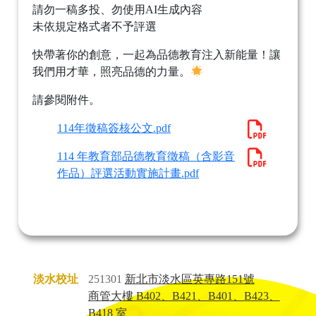
請勿一稿多投、勿使用AI生成內容
未依規定格式者不予評選
快帶著你的創意，一起為品德教育注入新能量！讓
我們用才華，照亮品德的力量。
請參閱附件。
114年徵稿簽核公文.pdf
114 年教育部品德教育徵稿（含影音
作品）評選活動實施計畫.pdf
淡水校址
251301
新北市淡水區英專路151號
商管大樓 B402、B421、B401、B423、
B418 室