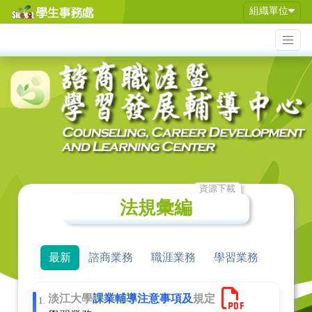
組織單位
資源下載
法規彙編
最新
諮商業務
職涯業務
學習業務
淡江大學
課業輔導
注意事項及
規定
1.