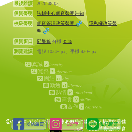
最後維護
2026-08-03
個資聲明
諮輔中心個資聲明告知
校級聲明
個資管理政策聲明
、
隱私權政策聲
明
個資窗口
郭昊綸
分機
3546
瀏覽建議
電腦 1024+ px、手機 420+ px
S
incerity
真誠
淡
T
olerance
寬容
江
U
nity
團結
大
D
iligence
勤勉
學
E
nthusiasm
熱情
學
N
obility
高貴
務
T
eamwork
合作
處
2024-2026 淡江大學學生事務處
我們能為別人提供的最佳
服務，就是幫助他們學會