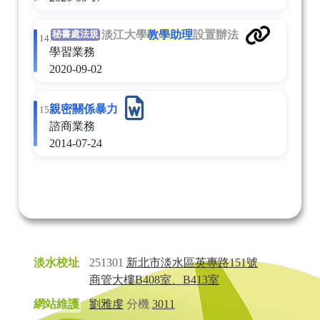
淡江大學
教學助理
設置辦法
秘書處法規
14.
學習業務
2020-09-02
親密關係暴力
15.
諮商業務
2014-07-24
淡水校址
251301
新北市淡水區英專路151號
商管大樓B408室、B413室
網站維護
劉雅虔
分機
3011