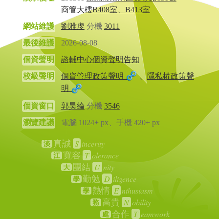
商管大樓B408室、B413室
網站維護
劉雅虔
分機
3011
最後維護
2026-08-08
個資聲明
諮輔中心個資聲明告知
校級聲明
個資管理政策聲明
、
隱私權政策聲
明
個資窗口
郭昊綸
分機
3546
瀏覽建議
電腦 1024+ px、手機 420+ px
S
incerity
真誠
淡
T
olerance
寬容
江
U
nity
團結
大
D
iligence
勤勉
學
E
nthusiasm
熱情
學
N
obility
高貴
務
T
eamwork
合作
處