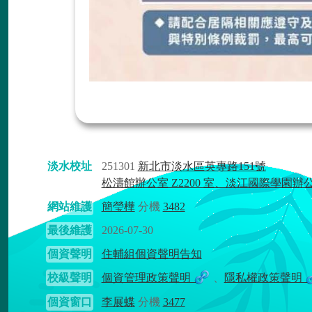
淡水校址
251301
新北市淡水區英專路151號
松濤館辦公室 Z2200 室、淡江國際學園辦
網站維護
簡瑩樺
分機
3482
最後維護
2026-07-30
個資聲明
住輔組個資聲明告知
校級聲明
個資管理政策聲明
、
隱私權政策聲明
個資窗口
李展蝶
分機
3477