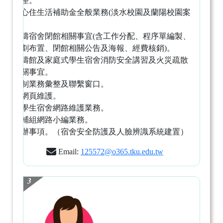
案件彙整。
統整安心住生活補助金全般業務(淡水校園及蘭陽校園案
件)。
統籌松濤宿舍閉館相關事宜(含工作分配、程序單編製、
場地規劃布置、閉館相關公告及海報、經費核銷)。
辦理松濤館及家庭式學生宿舍消防安全講習及火災疏散
演練相關事宜。
內部控制業務彙整及聯繫窗口。
住輔組網頁維護。
松濤館學生宿舍網路維護業務。
負責住輔組網路小編業務。
臨時交辦事項。（宿舍安全防護及人臉辨識系統建置）
Email:
125572@o365.tku.edu.tw
3