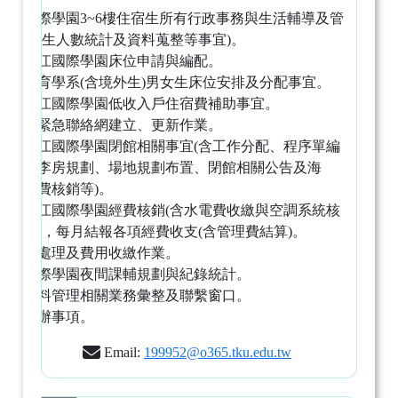
淡江國際學園3~6樓住宿生所有行政事務與生活輔導及管
理(含學生人數統計及資料蒐整等事宜)。
綜理淡江國際學園床位申請與編配。
三全教育學系(含境外生)男女生床位安排及分配事宜。
辦理淡江國際學園低收入戶住宿費補助事宜。
住宿生緊急聯絡網建立、更新作業。
統籌淡江國際學園閉館相關事宜(含工作分配、程序單編
製、行李房規劃、場地規劃布置、閉館相關公告及海
報、經費核銷等)。
綜理淡江國際學園經費核銷(含水電費收繳與空調系統核
算處理)，每月結報各項經費收支(含管理費結算)。
停車位處理及費用收繳作業。
淡江國際學園夜間課輔規劃與紀錄統計。
個人資料管理相關業務彙整及聯繫窗口。
臨時交辦事項。
Email:
199952@o365.tku.edu.tw