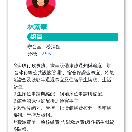
林素華
組員
辦公室：松濤館
分機：
2395
松濤三館全般行政事務、寢室設備維修通知與追縱、財
產保管(含冰箱等公共設施管理)、宿舍保證金事宜、冷氣
儲值卡保證金及餘額等退還事宜及住宿學生換寢、生活
輔導與管理。
境外生新生床位申請與編配；候補床位申請與編配。
統籌松濤館全館床位編配後之換寢事宜。
住輔組全般預算編列、管控；松濤館經費核銷；學輔經
費預算編列、管控及核銷。
綜理宿舍費繳費單、檢核繳費(含溢繳退費)及住宿生就貸
資料彙整陳報。