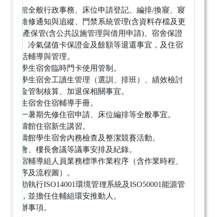
松濤一館全般行政事務、床位申請登記、編排/換寢、寢
室設備維修通知與追縱、門禁系統管理(含資料存檔及更
新)、財產保管(含公共設施管理與借用申請)、宿舍保證
金事宜、冷氣儲值卡保證金及餘額等退還事宜，及住宿
學生生活輔導與管理。
松濤館學生宿舍臨時門卡使用管制。
松濤館學生宿舍工讀生管理（選訓、排班）、績效檢討
及工讀金管制核算、加退保相關事宜。
編輯學生宿舍住宿輔導手冊。
辦理大一暑期先修住宿申請、床位編排等全般事宜。
辦理松濤館住宿新生講習。
綜理松濤館學生宿舍內務檢查及整潔競賽活動。
室長大會、樓長會議等議事安排及紀錄。
彙整住宿輔導組人員業務標準作業程序（含作業時程、
作業程序及流程圖）。
配合推動執行ISO14001環境管理系統及ISO50001能源管
理系統，並擔任住輔組環安推動人。
臨時交辦事項。