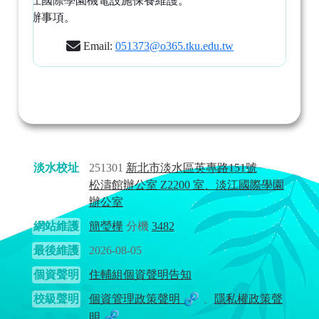
監督淡江國際學園機電設施保養維護。
臨時交辦事項。
Email:
051373@o365.tku.edu.tw
淡水校址
251301
新北市淡水區英專路151號
松濤館辦公室 Z2200 室、淡江國際學園
辦公室
網站維護
簡瑩樺
分機
3482
最後維護
2026-08-05
個資聲明
住輔組個資聲明告知
校級聲明
個資管理政策聲明
、
隱私權政策聲
明