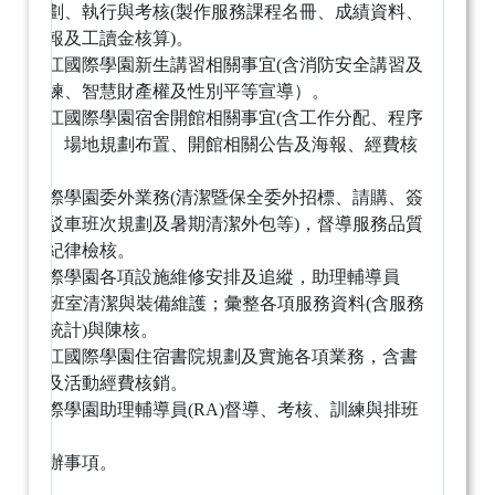
程」規劃、執行與考核(製作服務課程名冊、成績資料、
獎懲申報及工讀金核算)。
統籌淡江國際學園新生講習相關事宜(含消防安全講習及
逃生演練、智慧財產權及性別平等宣導）。
統籌淡江國際學園宿舍開館相關事宜(含工作分配、程序
單編製、場地規劃布置、開館相關公告及海報、經費核
銷)。
淡江國際學園委外業務(清潔暨保全委外招標、請購、簽
約、接駁車班次規劃及暑期清潔外包等)，督導服務品質
及執勤紀律檢核。
淡江國際學園各項設施維修安排及追縱，助理輔導員
(RA)值班室清潔與裝備維護；彙整各項服務資料(含服務
台各項統計)與陳核。
統籌淡江國際學園住宿書院規劃及實施各項業務，含書
院導師及活動經費核銷。
淡江國際學園助理輔導員(RA)督導、考核、訓練與排班
值勤。
臨時交辦事項。