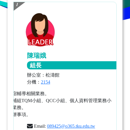
1
陳瑞娥
組長
辦公室：松濤館
分機：
2154
綜理住宿輔導相關業務。
綜理住輔組TQM小組、QCC小組、個人資料管理業務小
組相關業務。
臨時交辦事項。
Email:
089425@o365.tku.edu.tw