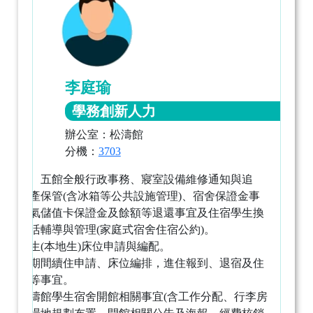
李庭瑜
學務創新人力
辦公室：松濤館
分機：
3703
松濤四、五館全般行政事務、寢室設備維修通知與追
縱、財產保管(含冰箱等公共設施管理)、宿舍保證金事
宜、冷氣儲值卡保證金及餘額等退還事宜及住宿學生換
寢、生活輔導與管理(家庭式宿舍住宿公約)。
大一新生(本地生)床位申請與編配。
寒暑假期間續住申請、床位編排，進住報到、退宿及住
宿管理等事宜。
統籌松濤館學生宿舍開館相關事宜(含工作分配、行李房