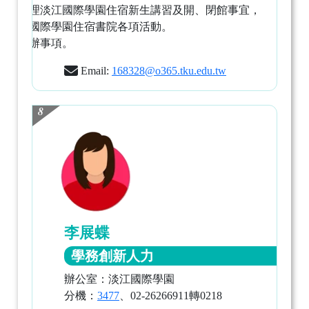
協助辦理淡江國際學園住宿新生講習及開、閉館事宜，
及淡江國際學園住宿書院各項活動。
臨時交辦事項。
Email:
168328@o365.tku.edu.tw
8
李展蝶
學務創新人力
辦公室：淡江國際學園
分機：
3477
、02-26266911轉0218