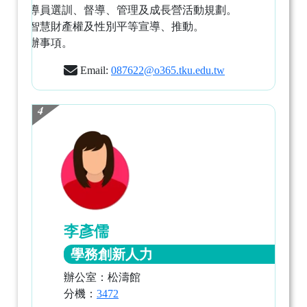
助理輔導員選訓、督導、管理及成長營活動規劃。
松濤館智慧財產權及性別平等宣導、推動。
臨時交辦事項。
Email:
087622@o365.tku.edu.tw
4
李彥儒
學務創新人力
辦公室：松濤館
分機：
3472