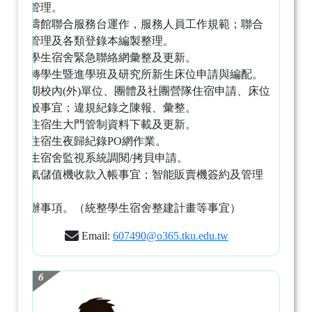
輔導與管理。
督導松濤館聯合服務台運作，服務人員工作規範；聯合
服務台管理及各類登錄本編製整理。
松濤館學生宿舍緊急聯絡網彙整及更新。
舊生、轉學生暨進學班及研究所新生床位申請與編配。
綜整暑期校內(外)單位、團體及社團營隊住宿申請、床位
編排全般事宜；違規紀錄之陳報、彙整。
松濤館住宿生大門管制資料下載及更新。
松濤館住宿生夜歸紀錄PO網作業。
辦理學生宿舍監視系統調閱/拷貝申請。
統整冷氣儲值機收款入帳事宜；智能販賣機簽約及管理
事宜。
臨時交辦事項。（統整學生宿舍整建計畫等事宜）
Email:
607490@o365.tku.edu.tw
6