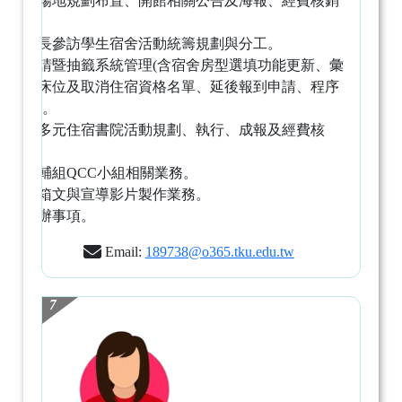
規劃、場地規劃布置、開館相關公告及海報、經費核銷
等)。
新生家長參訪學生宿舍活動統籌規劃與分工。
床位申請暨抽籤系統管理(含宿舍房型選填功能更新、彙
整保留床位及取消住宿資格名單、延後報到申請、程序
單列印)。
松濤館多元住宿書院活動規劃、執行、成報及經費核
銷。
綜整住輔組QCC小組相關業務。
宿舍開箱文與宣導影片製作業務。
臨時交辦事項。
Email:
189738@o365.tku.edu.tw
7