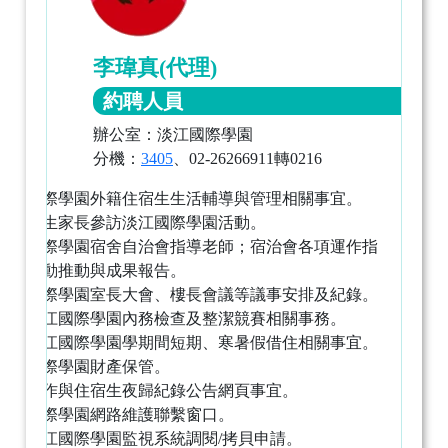
李瑋真(代理)
約聘人員
辦公室：淡江國際學園
分機：
3405
、02-26266911轉0216
淡江國際學園外籍住宿生生活輔導與管理相關事宜。
辦理新生家長參訪淡江國際學園活動。
淡江國際學園宿舍自治會指導老師；宿治會各項運作指
導暨活動推動與成果報告。
淡江國際學園室長大會、樓長會議等議事安排及紀錄。
統籌淡江國際學園內務檢查及整潔競賽相關事務。
辦理淡江國際學園學期間短期、寒暑假借住相關事宜。
淡江國際學園財產保管。
房卡製作與住宿生夜歸紀錄公告網頁事宜。
淡江國際學園網路維護聯繫窗口。
辦理淡江國際學園監視系統調閱/拷貝申請。