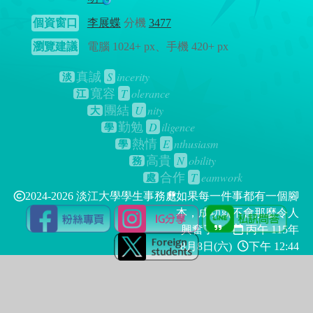
個資窗口
李展蝶
分機
3477
瀏覽建議
電腦 1024+ px、手機 420+ px
S
incerity
真誠
淡
T
olerance
寬容
江
U
nity
團結
大
D
iligence
勤勉
學
E
nthusiasm
熱情
學
N
obility
高貴
務
T
eamwork
合作
處
2024-2026 淡江大學學生事務處
如果每一件事都有一個腳
本，成功就不會那麼令人
興奮了
丙午 115年
8月8日(六)
下午 12:44