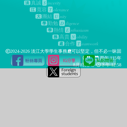
S
incerity
真誠
淡
T
olerance
寬容
江
U
nity
團結
大
D
iligence
勤勉
學
E
nthusiasm
熱情
學
N
obility
高貴
務
T
eamwork
合作
處
2024-2026 淡江大學學生事務處
可以堅定，但不必一昧固
執
丙午 115年
8月8日(六)
下午 12:58