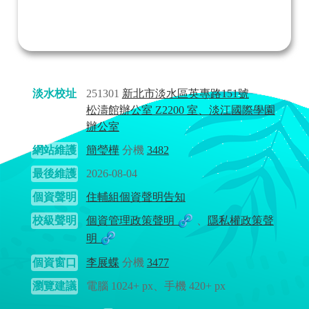
淡水校址
251301
新北市淡水區英專路151號
松濤館辦公室 Z2200 室、淡江國際學園
辦公室
網站維護
簡瑩樺
分機
3482
最後維護
2026-08-04
個資聲明
住輔組個資聲明告知
校級聲明
個資管理政策聲明
、
隱私權政策聲
明
個資窗口
李展蝶
分機
3477
瀏覽建議
電腦 1024+ px、手機 420+ px