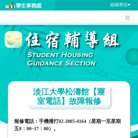
組織單位
淡江大學松濤館【寢
室電話】故障報修
報修電話：手機撥打
02-2805-4164
（星期一至星期
五
8
：
00~17
：
00
）。