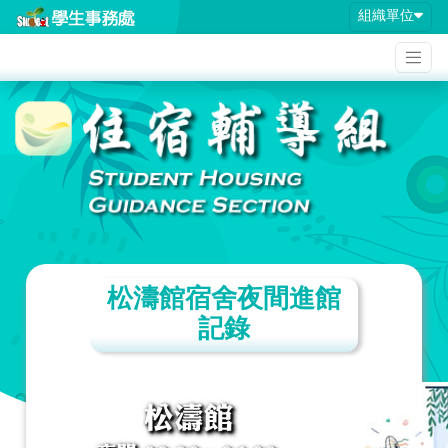
組織單位
松濤館宿舍夜間進館
記錄