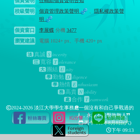
個資聲明
住輔組個資聲明告知
校級聲明
個資管理政策聲明
、
隱私權政策聲
明
個資窗口
李展蝶
分機
3477
瀏覽建議
電腦 1024+ px、手機 420+ px
S
incerity
真誠
淡
T
olerance
寬容
江
U
nity
團結
大
D
iligence
勤勉
學
E
nthusiasm
熱情
學
N
obility
高貴
務
T
eamwork
合作
處
2024-2026 淡江大學學生事務處
一個沒有和自己爭戰過的
人，永遠不能擊敗敵人
丙午 115年
8月8日(六)
下午 09:13