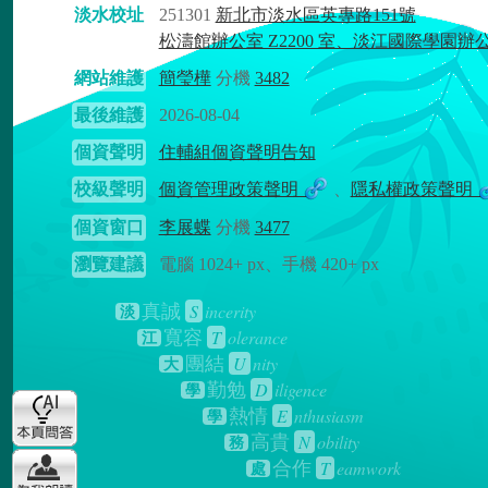
淡水校址
251301
新北市淡水區英專路151號
松濤館辦公室 Z2200 室、淡江國際學園辦
網站維護
簡瑩樺
分機
3482
最後維護
2026-08-04
個資聲明
住輔組個資聲明告知
校級聲明
個資管理政策聲明
、
隱私權政策聲明
個資窗口
李展蝶
分機
3477
瀏覽建議
電腦 1024+ px、手機 420+ px
S
incerity
真誠
淡
T
olerance
寬容
江
U
nity
團結
大
D
iligence
勤勉
學
E
nthusiasm
熱情
學
N
obility
高貴
務
T
eamwork
合作
處