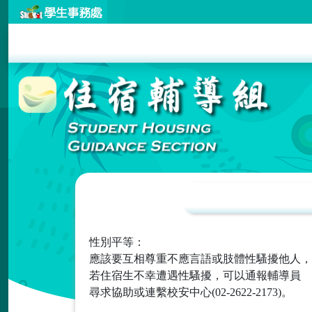
性別平等：
應該要互相尊重不應言語或肢體性騷擾他人，
若住宿生不幸遭遇性騷擾，可以通報輔導員
尋求協助或連繫校安中心(02-2622-2173)。