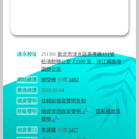
淡水校址
251301
新北市淡水區英專路151號
松濤館辦公室 Z2200 室、淡江國際學
園辦公室
網站維護
簡瑩樺
分機
3482
最後維護
2026-08-04
個資聲明
住輔組個資聲明告知
校級聲明
個資管理政策聲明
、
隱私權政策
聲明
個資窗口
李展蝶
分機
3477