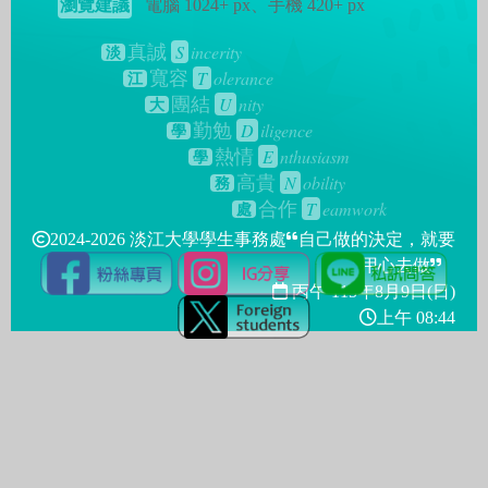
瀏覽建議
電腦 1024+ px、手機 420+ px
S
incerity
真誠
淡
T
olerance
寬容
江
U
nity
團結
大
D
iligence
勤勉
學
E
nthusiasm
熱情
學
N
obility
高貴
務
T
eamwork
合作
處
2024-2026 淡江大學學生事務處
自己做的決定，就要
用心去做
丙午 115年
8月9日(日)
上午 08:44