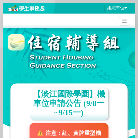
組織單位
【淡江國際學園】機
車位申請公告 (9/8一
~9/15一)
注意：紅、黃牌重型機