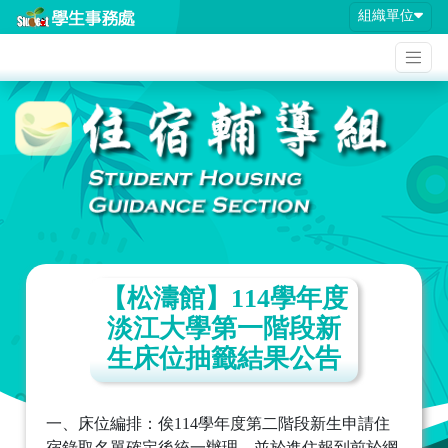
組織單位
【松濤館】114學年度
淡江大學第一階段新
生床位抽籤結果公告
一、床位編排：俟114學年度第二階段新生申請住
宿錄取名單確定後統一辦理，並於進住報到前於網