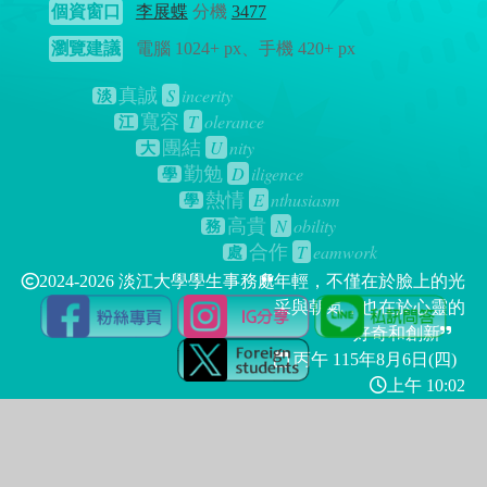
個資窗口
李展蝶
分機
3477
瀏覽建議
電腦 1024+ px、手機 420+ px
S
incerity
真誠
淡
T
olerance
寬容
江
U
nity
團結
大
D
iligence
勤勉
學
E
nthusiasm
熱情
學
N
obility
高貴
務
T
eamwork
合作
處
2024-2026 淡江大學學生事務處
年輕，不僅在於臉上的光
采與朝氣，也在於心靈的
好奇和創新
丙午 115年
8月6日(四)
上午 10:02