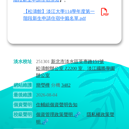
【松濤館】淡江大學114學年度第一
階段新生申請住宿中籤名單.pdf
淡水校址
251301
新北市淡水區英專路151號
松濤館辦公室 Z2200 室、淡江國際學園
辦公室
網站維護
簡瑩樺
分機
3482
最後維護
2026-08-04
個資聲明
住輔組個資聲明告知
校級聲明
個資管理政策聲明
、
隱私權政策聲
明