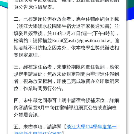
頁公告床位編配表。
二、已核定床位但欲放棄者，應至住輔組網頁下載
【淡江大學淡水校園學生宿舍退宿家長通知書】並
填妥且簽章後，於114年7月21日(週一)下午4時前，
松濤館：請掃描並Email至asdx@gms.tku.edu.tw。逾
期者除不可抗拒之因素外，依本校學生獎懲辦法相
關規定處理。
三、經核定住宿者，未能於期限內進住報到，應依
規定申請展延；無故未於規定期間內辦理進住報到
者，視為放棄權利，即使已完成繳費亦立即取消床
位；作業時間另行公告。
四、未中籤之同學可上網申請宿舍候補床位，詳細
內容請留意8月中旬住宿輔導組網頁公告或查詢校
外賃居資訊。
五、未盡事項，請詳閱【
淡江大學114學年度第一
階段新生申請住宿須知
】。