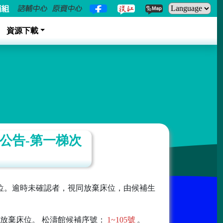
資源下載
公告-第一梯次
填床位。逾時未確認者，視同放棄床位，由候補生
放棄床位。 松濤館候補序號：
1~105號
。