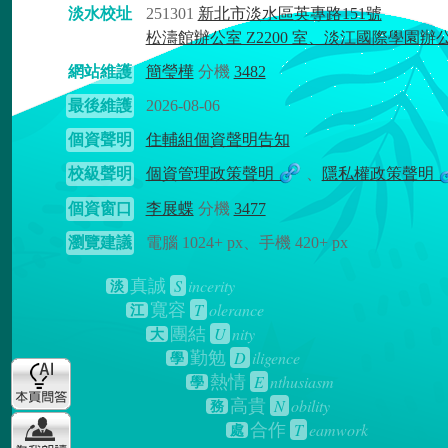
淡水校址
251301
新北市淡水區英專路151號
松濤館辦公室 Z2200 室、淡江國際學園辦
網站維護
簡瑩樺
分機
3482
最後維護
2026-08-06
個資聲明
住輔組個資聲明告知
校級聲明
個資管理政策聲明
、
隱私權政策聲明
個資窗口
李展蝶
分機
3477
瀏覽建議
電腦 1024+ px、手機 420+ px
S
incerity
真誠
淡
T
olerance
寬容
江
U
nity
團結
大
D
iligence
勤勉
學
E
nthusiasm
熱情
學
N
obility
高貴
務
T
eamwork
合作
處