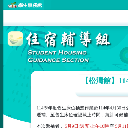
【松濤館】1
114學年度舊生床位抽籤作業於114年4月3
遞補。至舊生床位確認截止時間，統計可候補
本次遞補者，
5月9日(週五)上午10時
至
5月1