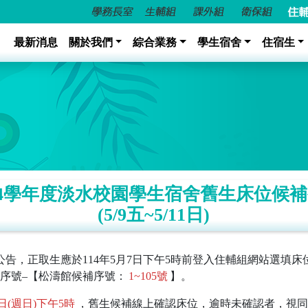
最新消息
關於我們
綜合業務
學生宿舍
住宿生
14學年度淡水校園學生宿舍舊生床位候補
(5/9五~5/11日)
0日公告，正取生應於114年5月7日下午5時前登入住輔組網站選
序號–【松濤館候補序號：
1~105號
】。
1日(週日)下午5時
，舊生候補線上確認床位，逾時未確認者，視同