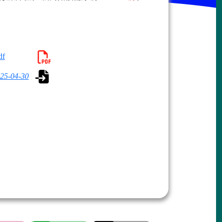
f
25-04-30