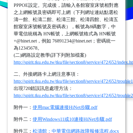
PPPOE設定。完成後，請輸入各館寢室床號相對應
之上網帳號及密碼即可上網（下列網址連結點選松
濤一館、松濤二館、松濤三館、松濤四館、松濤五
館寢室床號帳號及密碼表），帳號為8碼數字，中
華電信統稱為 HN帳號，上網帳號格式為 HN帳號
+@hinet.net，例如 76891234@hinet.net；密碼統一
為12345678。
(二)網路設定教學(詳下列附加檔案)
http://spirit.tku.edu.tw/tku/file/section8/service/472/652/index.h
二、外接網路卡上網注意事項：
http://spirit.tku.edu.tw/tku/file/section8/service/472/652/trouble
出現720錯誤訊息處理方法：
http://spirit.tku.edu.tw/tku/file/section8/service/472/652/trouble
附件一：
使用mac電腦連接HiNet步驟.pdf
附件二：
使用Windows11或10連接HiNet步驟.pdf
附件三：
松濤館：中華電信網路故障報修流程.docx