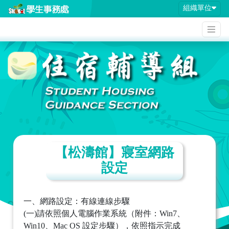
組織單位
【松濤館】寢室網路
設定
一、網路設定：有線連線步驟
(一)請依照個人電腦作業系統（附件：Win7、
Win10、Mac OS 設定步驟），依照指示完成