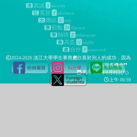
S
incerity
真誠
淡
T
olerance
寬容
江
U
nity
團結
大
D
iligence
勤勉
學
E
nthusiasm
熱情
學
N
obility
高貴
務
T
eamwork
合作
處
2024-2026 淡江大學學生事務處
欣喜於別人的成功，因為
還有很多機會
丙午 115年
8月8日(六)
上午 06:59