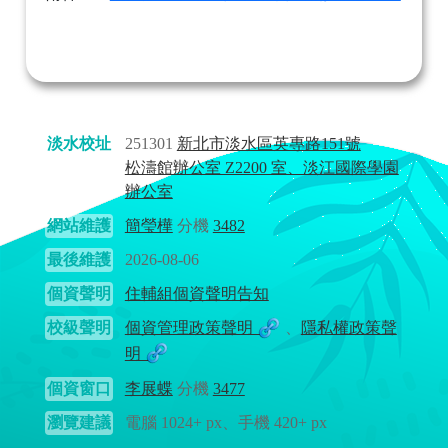
淡水校址
251301
新北市淡水區英專路151號
松濤館辦公室 Z2200 室、淡江國際學園
辦公室
網站維護
簡瑩樺
分機
3482
最後維護
2026-08-06
個資聲明
住輔組個資聲明告知
校級聲明
個資管理政策聲明
、
隱私權政策聲
明
個資窗口
李展蝶
分機
3477
瀏覽建議
電腦 1024+ px、手機 420+ px