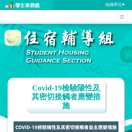
組織單位
Covid-19檢驗陽性及
其密切接觸者應變措
施