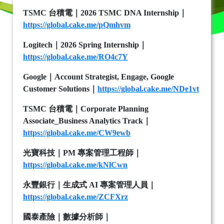
TSMC
台積電｜
2026 TSMC DNA Internship
｜
https://global.cake.me/pQmhvm
Logitech
｜
2026 Spring Internship
｜
https://global.cake.me/RO4c7Y
Google
｜
Account Strategist, Engage, Google
Customer Solutions
｜
https://global.cake.me/NDe1vt
TSMC
台積電｜
Corporate Planning
Associate_Business Analytics Track
｜
https://global.cake.me/CW9ewb
光寶科技｜
PM
專案管理工程師｜
https://global.cake.me/kNlCwn
永豐銀行｜生成式
AI
專案管理人員｜
https://global.cake.me/ZCFXrz
國泰產險｜數據分析師｜