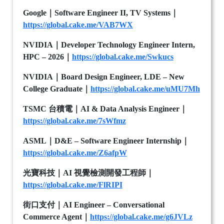
Google
｜
Software Engineer II, TV Systems
｜
https://global.cake.me/VAB7WX
NVIDIA
｜
Developer Technology Engineer Intern,
HPC – 2026
｜
https://global.cake.me/Swkucs
NVIDIA
｜
Board Design Engineer, LDE – New
College Graduate
｜
https://global.cake.me/uMU7Mh
TSMC
台積電｜
AI & Data Analysis Engineer
｜
https://global.cake.me/7sWfmz
ASML
｜
D&E – Software Engineer Internship
｜
https://global.cake.me/Z6afpW
光寶科技｜
AI
視覺檢測開發工程師｜
https://global.cake.me/FlRIPI
街口支付｜
AI Engineer – Conversational
Commerce Agent
｜
https://global.cake.me/g6JVLz