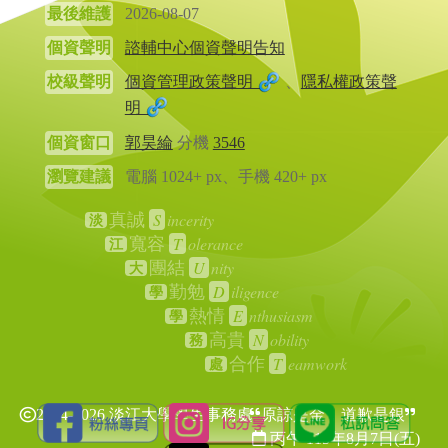
最後維護
2026-08-07
個資聲明
諮輔中心個資聲明告知
校級聲明
個資管理政策聲明
、
隱私權政策聲
明
個資窗口
郭昊綸
分機
3546
瀏覽建議
電腦 1024+ px、手機 420+ px
S
incerity
真誠
淡
T
olerance
寬容
江
U
nity
團結
大
D
iligence
勤勉
學
E
nthusiasm
熱情
學
N
obility
高貴
務
T
eamwork
合作
處
2024-2026 淡江大學學生事務處
原諒是金，道歉是銀
丙午 115年
8月7日(五)