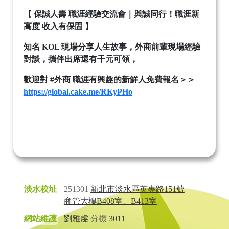
【
保誠人壽
職涯經驗交流會｜與誠同行！職涯新
高度
收入有保固
】
知名
KOL
現場分享人生故事，外商前輩現場經驗
對談，攜伴出席還有千元可領，
歡迎對
#
外商
職涯有興趣的新鮮人免費報名＞＞
https://global.cake.me/RKyPHo
淡水校址
251301
新北市淡水區英專路151號
商管大樓B408室、B413室
網站維護
劉雅虔
分機
3011