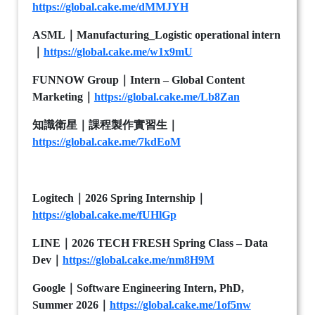
https://global.cake.me/dMMJYH
ASML
｜
Manufacturing_Logistic operational intern
｜
https://global.cake.me/w1x9mU
FUNNOW Group
｜
Intern – Global Content
Marketing
｜
https://global.cake.me/Lb8Zan
知識衛星｜課程製作實習生｜
https://global.cake.me/7kdEoM
Logitech
｜
2026 Spring Internship
｜
https://global.cake.me/fUHlGp
LINE
｜
2026 TECH FRESH Spring Class – Data
Dev
｜
https://global.cake.me/nm8H9M
Google
｜
Software Engineering Intern, PhD,
Summer 2026
｜
https://global.cake.me/1of5nw