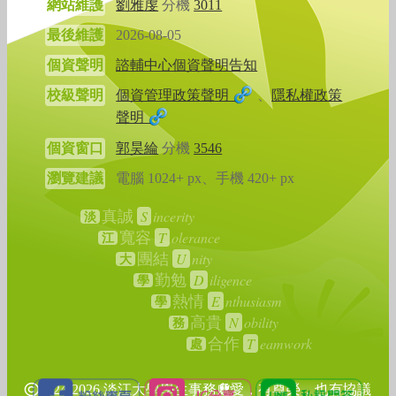
網站維護
劉雅虔
分機
3011
最後維護
2026-08-05
個資聲明
諮輔中心個資聲明告知
校級聲明
個資管理政策聲明
、
隱私權政策
聲明
個資窗口
郭昊綸
分機
3546
瀏覽建議
電腦 1024+ px、手機 420+ px
S
incerity
真誠
淡
T
olerance
寬容
江
U
nity
團結
大
D
iligence
勤勉
學
E
nthusiasm
熱情
學
N
obility
高貴
務
T
eamwork
合作
處
2024-2026 淡江大學學生事務處
愛，有尊榮，也有協議