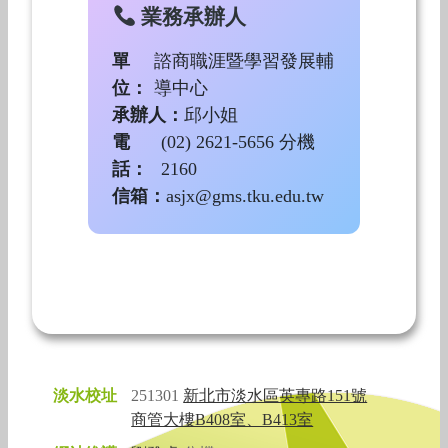
業務承辦人
單
諮商職涯暨學習發展輔
位：
導中心
承辦人：
邱小姐
電
(02) 2621-5656 分機
話：
2160
信箱：
asjx@gms.tku.edu.tw
淡水校址
251301
新北市淡水區英專路151號
商管大樓B408室、B413室