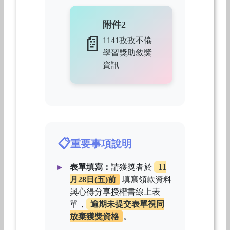
附件2
1141孜孜不倦
學習獎助敘獎
資訊
重要事項說明
表單填寫：
請獲獎者於
11
月28日(五)前
填寫領款資料
與心得分享授權書線上表
單，
逾期未提交表單視同
放棄獲獎資格
。