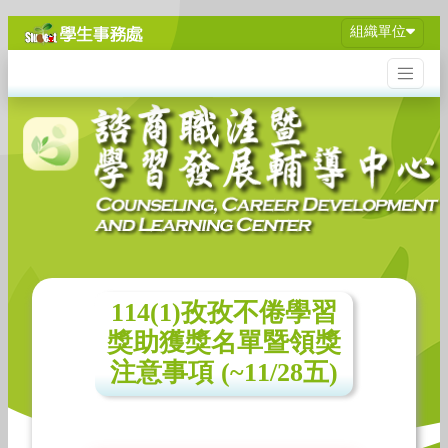
組織單位
114(1)孜孜不倦學習
獎助獲獎名單暨領獎
注意事項 (~11/28五)