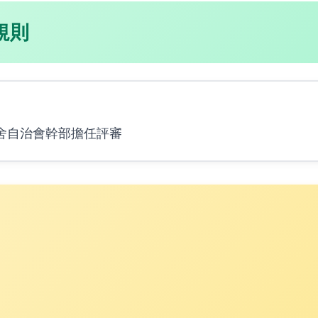
規則
舍自治會幹部擔任評審