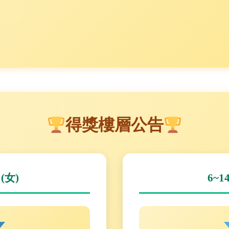
得獎樓層公告
 (女)
6~1