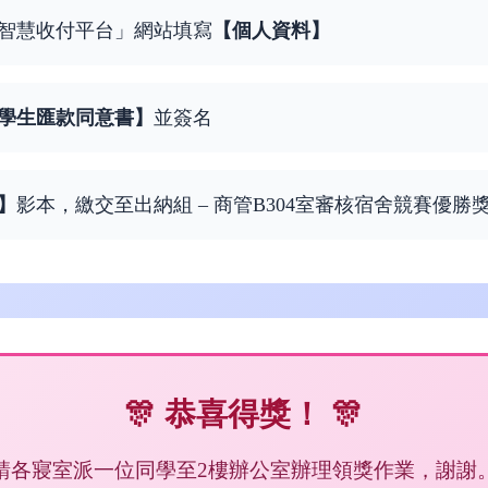
智慧收付平台」網站填寫
【個人資料】
學生匯款同意書】
並簽名
】
影本，繳交至出納組 – 商管B304室審核宿舍競賽優勝
恭喜得獎！
請各寢室派一位同學至2樓辦公室辦理領獎作業，謝謝