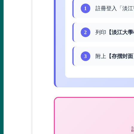
1
註冊登入「淡江
2
列印
【淡江大學
3
附上
【存摺封面