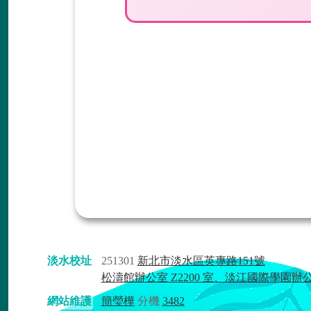
淡水校址
251301
新北市淡水區英專路151號
松濤館辦公室 Z2200 室、淡江國際學園辦
網站維護
簡瑩樺
分機
3482