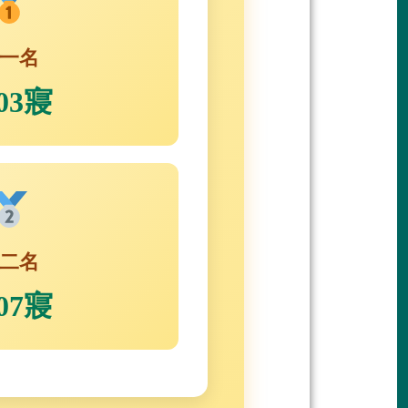
一名
203寢
二名
107寢