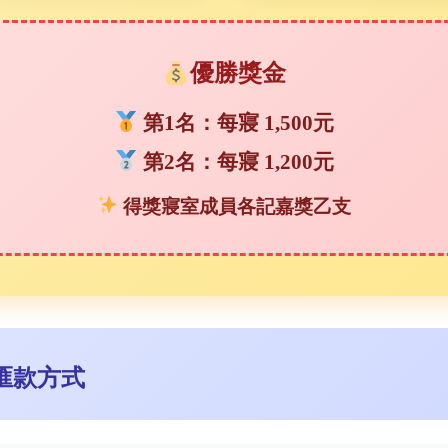
優勝獎金
第1名：每寢 1,500元
第2名：每寢 1,200元
得獎寢室成員各記嘉獎乙支
匯款方式