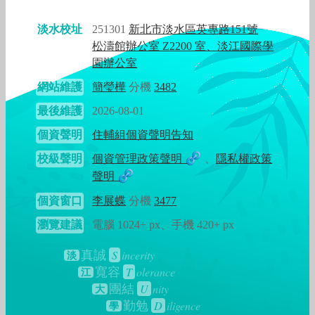
淡水校址
251301
新北市淡水區英專路151號
松濤館辦公室 Z2200 室、淡江國際學
園辦公室
網站維護
簡瑩樺
分機
3482
最後維護
2026-08-01
個資聲明
住輔組個資聲明告知
校級聲明
個資管理政策聲明
、
隱私權政策
聲明
個資窗口
李展蝶
分機
3477
瀏覽建議
電腦 1024+ px、手機 420+ px
S
incerity
真誠
淡
T
olerance
寬容
江
U
nity
團結
大
D
iligence
勤勉
學