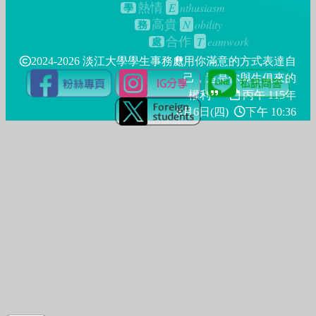
E
nthusiasm
熱情
學
N
obility
高貴
務
T
eamwork
合作
處
2024-2026 淡江大學學生事務處
用你滿意的方式表達自
己，這是你與生俱來的
權利
丙午 115年
8月6日(四)
下午 10:36