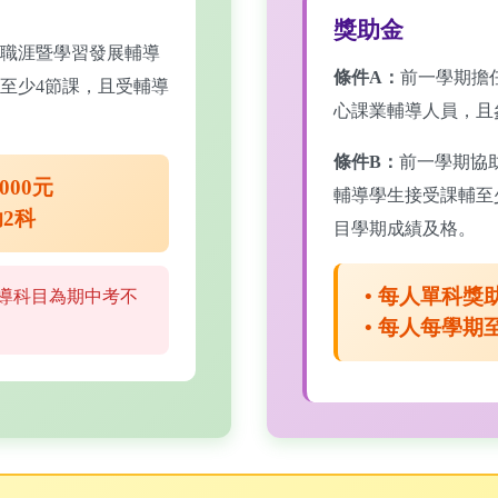
獎助金
職涯暨學習發展輔導
條件A：
前一學期擔
至少4節課，且受輔導
心課業輔導人員，且
條件B：
前一學期協
000元
輔導學生接受課輔至
2科
目學期成績及格。
• 每人單科獎助
導科目為期中考不
• 每人每學期