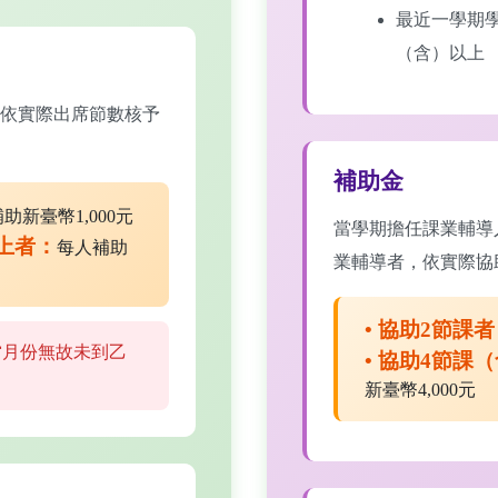
最近一學期學
（含）以上
依實際出席節數核予
補助金
助新臺幣1,000元
當學期擔任課業輔導
以上者：
每人補助
業輔導者，依實際協
• 協助2節課
當月份無故未到乙
• 協助4節課
新臺幣4,000元