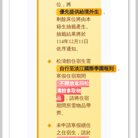
位，將
優先提供給境外生
，
剩餘床位將由本
籍生抽籤產生。
抽籤結果將於
114年12月11日
依序通知。
松濤館住宿生需
自行至淡江國際學園報到
，
寒假住宿期間
不開放返回松
濤館拿取物
品
，請將住宿
期間所需物品帶
齊。
未申請寒假續住
之住宿生，請於