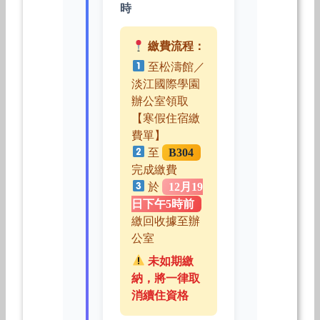
時
繳費流程：
至松濤館／
淡江國際學園
辦公室領取
【寒假住宿繳
費單】
至
B304
完成繳費
於
12月19
日下午5時前
繳回收據至辦
公室
未如期繳
納，將一律取
消續住資格