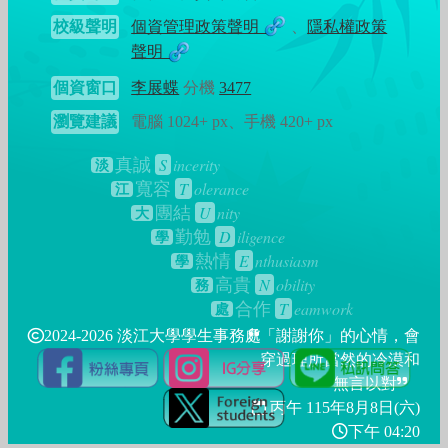
校級聲明
個資管理政策聲明
、
隱私權政策
聲明
個資窗口
李展蝶
分機
3477
瀏覽建議
電腦 1024+ px、手機 420+ px
S
incerity
真誠
淡
T
olerance
寬容
江
U
nity
團結
大
D
iligence
勤勉
學
E
nthusiasm
熱情
學
N
obility
高貴
務
T
eamwork
合作
處
2024-2026 淡江大學學生事務處
「謝謝你」的心情，會
穿過理所當然的冷漠和
無言以對
丙午 115年
8月8日(六)
下午 04:20