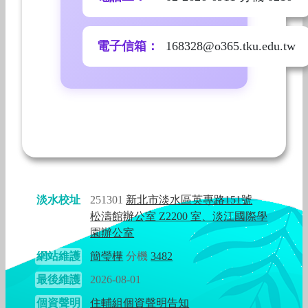
電子信箱：
168328@o365.tku.edu.tw
淡水校址
251301
新北市淡水區英專路151號
松濤館辦公室 Z2200 室、淡江國際學
園辦公室
網站維護
簡瑩樺
分機
3482
最後維護
2026-08-01
個資聲明
住輔組個資聲明告知