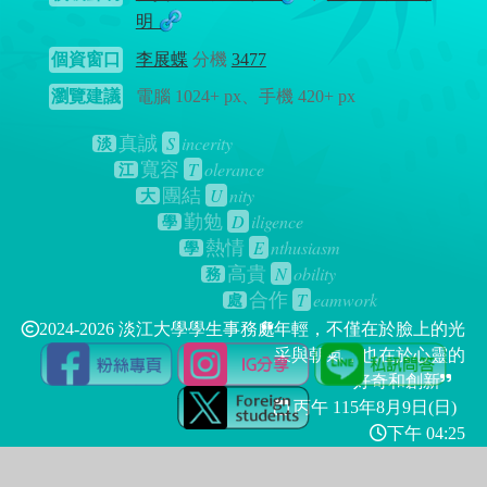
明
個資窗口
李展蝶
分機
3477
瀏覽建議
電腦 1024+ px、手機 420+ px
S
incerity
真誠
淡
T
olerance
寬容
江
U
nity
團結
大
D
iligence
勤勉
學
E
nthusiasm
熱情
學
N
obility
高貴
務
T
eamwork
合作
處
2024-2026 淡江大學學生事務處
年輕，不僅在於臉上的光
采與朝氣，也在於心靈的
好奇和創新
丙午 115年
8月9日(日)
下午 04:25