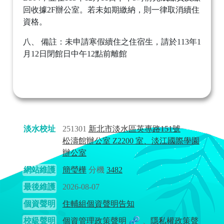
回收據2F辦公室。若未如期繳納，則一律取消續住
資格。
八、 備註：未申請寒假續住之住宿生，請於113年1
月12日閉館日中午12點前離館
淡水校址
251301
新北市淡水區英專路151號
松濤館辦公室 Z2200 室、淡江國際學園
辦公室
網站維護
簡瑩樺
分機
3482
最後維護
2026-08-07
個資聲明
住輔組個資聲明告知
校級聲明
個資管理政策聲明
、
隱私權政策聲