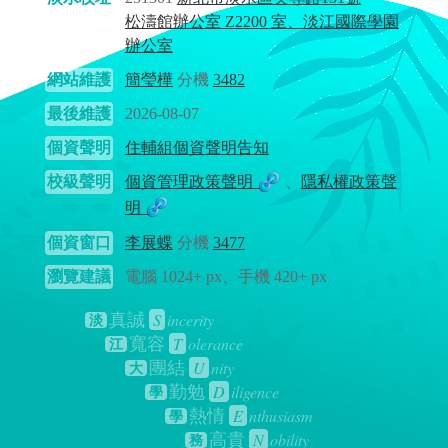
松濤館辦公室 Z2200 室、淡江國際學園
辦公室
網站維護
簡瑩樺
分機
3482
最後維護
2026-08-07
個資聲明
住輔組個資聲明告知
校級聲明
個資管理政策聲明
、
隱私權政策聲
明
個資窗口
李展蝶
分機
3477
瀏覽建議
電腦 1024+ px、手機 420+ px
S
incerity
真誠
淡
T
olerance
寬容
江
U
nity
團結
大
D
iligence
勤勉
學
E
nthusiasm
熱情
學
N
obility
高貴
務