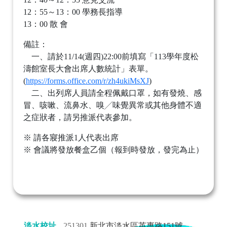
12：55～13：00 學務長指導
13：00 散 會
備註：
一、請於11/14(週四)22:00前填寫「113學年度松
濤館室長大會出席人數統計」表單。
(
https://forms.office.com/r/zh4ukiMsXJ
)
二、出列席人員請全程佩戴口罩，如有發燒、感
冒、咳嗽、流鼻水、嗅╱味覺異常或其他身體不適
之症狀者，請另推派代表參加。
※ 請各寢推派1人代表出席
※ 會議將發放餐盒乙個（報到時發放，發完為止）
淡水校址
251301
新北市淡水區英專路151號