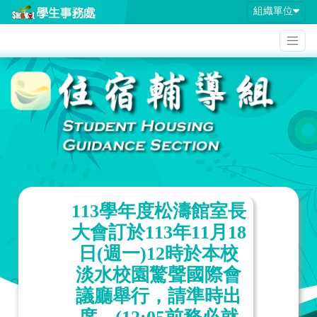
組織單位
113學年度松濤館室長
大會訂於113年11月18
日(週一)12時於本校
淡水校園驚聲國際會
議廳舉行，請準時出