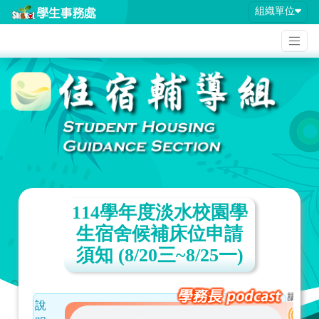
組織單位
114學年度淡水校園學
生宿舍候補床位申請
須知 (8/20三~8/25一)
說