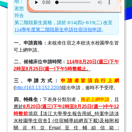
明：
若您
符合
第二階段新生資格，請於 8/14(四)~8/19(二) 改至
114學年度第二階段新生申請住宿須知申請
。
一、申請資格：
未核准住宿之本校淡水校園學生皆
可上網申請。
二、候補床位申請時間：
114
年
8
月
20
日
(
週三
)
下
午
2
時至
8
月
25
日
(
週一
)
下午
5
時整截止。
三、申請方式：
申請者皆須自行
上網
(
http://163.13.152.220/
)
提出申請，逾時不予受理。
四、特殊生
：
下表身分類別者，
務必上網申請
，且
應於
8
月
20
日
(
週三
)
下午
2
時至
8
月
25
日
(
週一
)
中午
12
時整前
填寫【淡江大學學生報告用紙
_
特案申請淡
水校園學生宿舍】
(
住宿輔導組網頁下載
)
及檢附相
關
資料並
Email
至住輔組信箱
: