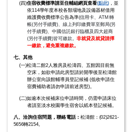
(
四
)
住宿收費標準請至住輔組網頁查看
(
點此
)
，並
依
114
學年度本校各類場地及設備器材借用
維護費收費標準公告為準
(
信用卡、
ATM
轉
帳
(
另付手續費
)
、線上列印繳費單至郵局
(
另
付手續費
)
、中國信託銀行臨櫃及四大超商
(
另付手續費
)
皆可繳款。
非就貸及就貸請擇
一繳款，避免重複繳款。
七、其他
(
一
)
松濤二館
2
人雅房及松濤四、五館因目前無
空床，如欲申請此房型請於開學後至松濤館
辦公室向該館輔導員登記候補
(
低收申請住
宿費補助者請勿申請前述房型
)
。
(
二
)
如逾本次候補床位申請時間，仍需申請床位
者請至淡水校園學生宿舍以紙本登記候補。
八、洽詢住宿問題，聯絡電話：
松濤館：
(02)2621-
5656
轉
2154
。