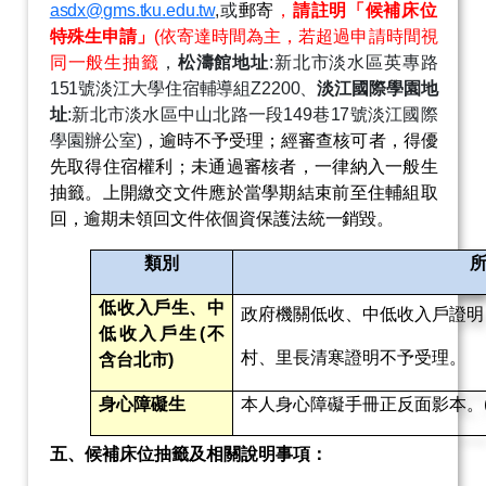
asdx@gms.tku.edu.tw
,
或
郵寄
，
請註明「候補床位
特殊生申請」
(
依寄達時間為主，若超過申請時間視
同一般生抽籤
，
松濤館地址
:
新北市淡水區英專路
151
號淡江大學住宿輔導組
Z2200
、
淡江國際學園地
址
:
新北市淡水區中山北路一段
149
巷
17
號淡江國際
學園辦公室
)
，逾時不予受理；經審查核可者，得優
先取得住宿權利；未通過審核者，一律納入一般生
抽籤。上開繳交文件應於當學期結束前至住輔組取
回，逾期未領回文件依個資保護法統一銷毀。
類別
低收入戶生、中
政府機關低收、中低收入戶證明
低收入戶生
(
不
村、里長清寒證明不予受理。
含台北市
)
身心障礙生
本人身心障礙手冊正反面影本。
五、
候補床位抽籤及相關說明事項：