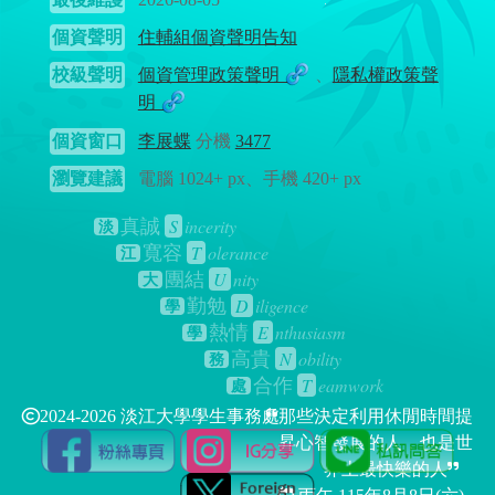
個資聲明
住輔組個資聲明告知
校級聲明
個資管理政策聲明
、
隱私權政策聲
明
個資窗口
李展蝶
分機
3477
瀏覽建議
電腦 1024+ px、手機 420+ px
S
incerity
真誠
淡
T
olerance
寬容
江
U
nity
團結
大
D
iligence
勤勉
學
E
nthusiasm
熱情
學
N
obility
高貴
務
T
eamwork
合作
處
2024-2026 淡江大學學生事務處
那些決定利用休閒時間提
昇心智發展的人，也是世
界上最快樂的人