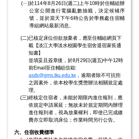
(
ㄧ
)
於
114
年
8
月
26
日
(
週二
)
上午
10
時於住輔組辦
公室公開進行電腦亂數抽籤，決定候補序
號，並於當天下午
6
時公告於學務處住宿輔
導組網站最新消息。
(
二
)
已核定床位但欲放棄者，應至住輔組網頁下
載【淡江大學淡水校園學生宿舍退宿家長通
知書
】
並填妥且簽章後，於
8
月
29
日
(
週五
)
中午
12
時
前
Email
至住輔組信箱
:
asdx@gms.tku.edu.tw
，
逾期者除不可抗拒
之因素外，依本校學生獎懲辦法相關規定處
理。
(
三
)
經核定住宿者，未能於期限內進住報到，應
依規定申請展延；無故未於規定期間內辦理
進住報到者，視為放棄權利，即使已完成繳
費亦立即取消床位；作業時間另行公告。
六、住宿收費標準