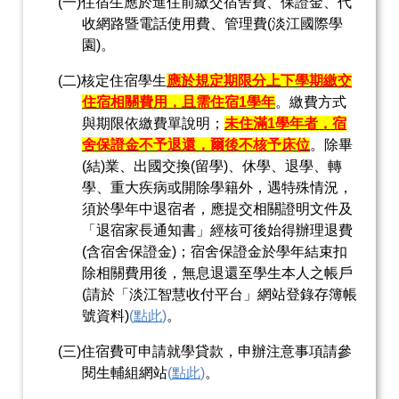
(
一
)
住宿生應於進住前繳交宿舍費、保證金、代
收網路暨電話使用費、管理費
(
淡江國際學
園
)
。
(
二
)
核定住宿學生
應於規定期限分上下學期繳交
住宿相關費用，且需住宿
1
學年
。繳費方式
與期限依繳費單說明；
未住滿
1
學年者，宿
舍保證金不予退還，爾後不核予床位
。除畢
(
結
)
業、出國交換
(
留學
)
、休學、退學、轉
學、重大疾病或開除學籍外，遇特殊情況，
須於學年中退宿者，應提交相關證明文件及
「退宿家長通知書」經核可後始得辦理退費
(
含宿舍保證金
)
；宿舍保證金於學年結束扣
除相關費用後，無息退還至學生本人之帳戶
(
請於「淡江智慧收付平台」網站登錄存簿帳
號資料
)
(
點此
)
。
(
三
)
住宿費可申請就學貸款，申辦注意事項請參
閱生輔組網站
(
點此
)
。