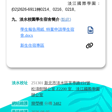
淡江國際學園：
(02)2626-6911
轉
0214
、
0216
、
0218
。
九、淡水校園學生宿舍簡介
(
點此)
學生報告用紙_特案申請學生宿
舍.docx
新生住宿專區
淡水校址
251301
新北市淡水區英專路151號
松濤館辦公室 Z2200 室、淡江國際學園
辦公室
網站維護
簡瑩樺
分機
3482
最後維護
2026-08-05