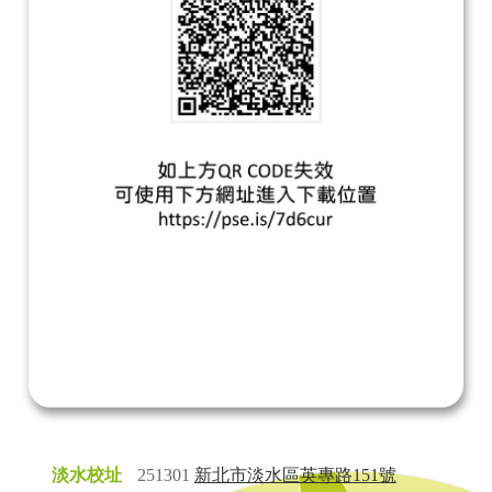
淡水校址
251301
新北市淡水區英專路151號