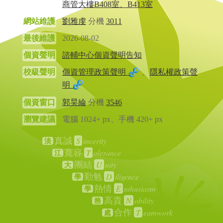
商管大樓B408室、B413室
網站維護
劉雅虔
分機
3011
最後維護
2026-08-02
個資聲明
諮輔中心個資聲明告知
校級聲明
個資管理政策聲明
、
隱私權政策聲
明
個資窗口
郭昊綸
分機
3546
瀏覽建議
電腦 1024+ px、手機 420+ px
S
incerity
真誠
淡
T
olerance
寬容
江
U
nity
團結
大
D
iligence
勤勉
學
E
nthusiasm
熱情
學
N
obility
高貴
務
T
eamwork
合作
處