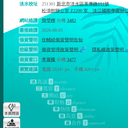
淡水校址
251301
新北市淡水區英專路151號
松濤館辦公室 Z2200 室、淡江國際學園辦
網站維護
簡瑩樺
分機
3482
最後維護
2026-08-05
個資聲明
住輔組個資聲明告知
校級聲明
個資管理政策聲明
、
隱私權政策聲明
個資窗口
李展蝶
分機
3477
瀏覽建議
電腦 1024+ px、手機 420+ px
S
incerity
真誠
淡
T
olerance
寬容
江
U
nity
團結
大
D
iligence
勤勉
學
E
nthusiasm
熱情
學
N
obility
高貴
務
T
eamwork
合作
處