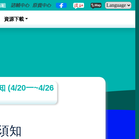
資源下載
/20一~4/26
須知