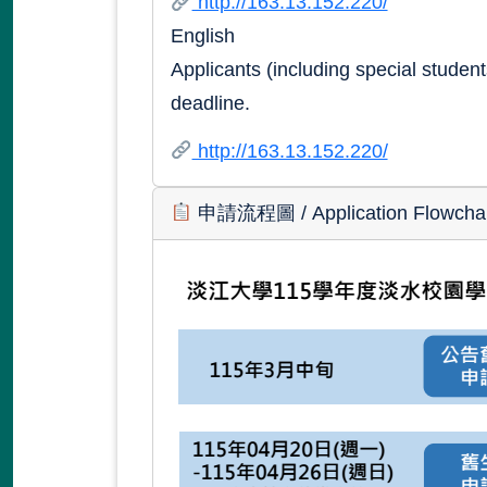
http://163.13.152.220/
English
Applicants (including special student
deadline.
http://163.13.152.220/
申請流程圖
/ Application Flowcha