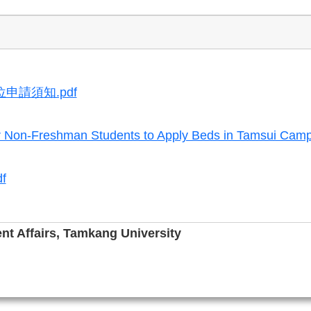
申請須知.pdf
r Non-Freshman Students to Apply Beds in Tamsui Camp
f
ent Affairs, Tamkang University