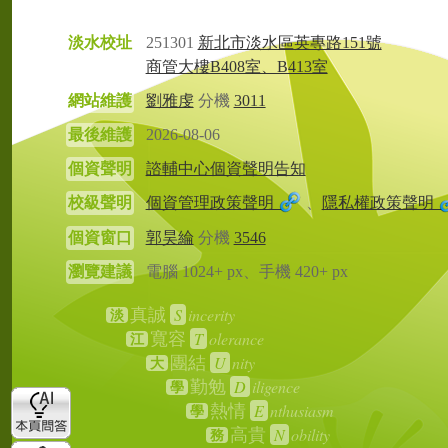
淡水校址
251301
新北市淡水區英專路151號
商管大樓B408室、B413室
網站維護
劉雅虔
分機
3011
最後維護
2026-08-06
個資聲明
諮輔中心個資聲明告知
校級聲明
個資管理政策聲明
、
隱私權政策聲明
個資窗口
郭昊綸
分機
3546
瀏覽建議
電腦 1024+ px、手機 420+ px
S
incerity
真誠
淡
T
olerance
寬容
江
U
nity
團結
大
D
iligence
勤勉
學
E
nthusiasm
熱情
學
N
obility
高貴
務