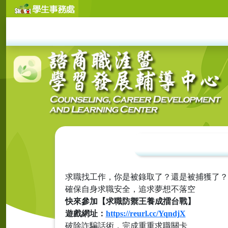
求職找工作，你是被錄取了？還是被捕獲了？
確保自身求職安全，追求夢想不落空
快來參加【求職防禦王養成擂台戰】
遊戲網址：
https://reurl.cc/YqndjX
破除詐騙話術，完成重重求職關卡