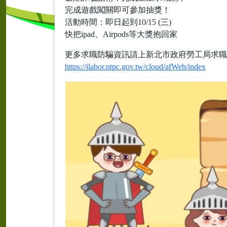
完成遊戲闖關即可參加抽獎！
活動時間：即日起到10/15 (三)
快把ipad、Airpods等大獎抱回家
更多求職防騙資訊請上新北市政府勞工局求職
https://ilabor.ntpc.gov.tw/cloud/afWeb/index