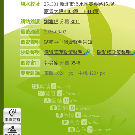
淡水校址
251301
新北市淡水區英專路151號
商管大樓B408室、B413室
網站維護
劉雅虔
分機
3011
最後維護
2026-08-02
個資聲明
諮輔中心個資聲明告知
校級聲明
個資管理政策聲明
、
隱私權政策聲明
個資窗口
郭昊綸
分機
3546
瀏覽建議
電腦 1024+ px、手機 420+ px
S
incerity
真誠
淡
T
olerance
寬容
江
U
nity
團結
大
D
iligence
勤勉
學
E
nthusiasm
熱情
學
N
obility
高貴
務
T
eamwork
合作
處