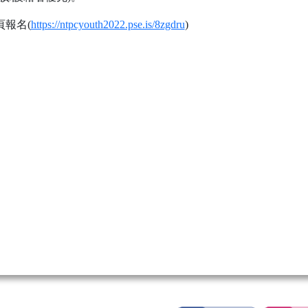
頁報名(
https://ntpcyouth2022.pse.is/8zgdru
)