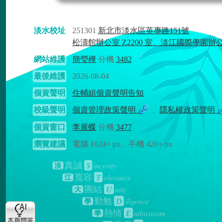
淡水校址
251301
新北市淡水區英專路151號
松濤館辦公室 Z2200 室、淡江國際學園辦
網站維護
簡瑩樺
分機
3482
最後維護
2026-08-04
個資聲明
住輔組個資聲明告知
校級聲明
個資管理政策聲明
、
隱私權政策聲明
個資窗口
李展蝶
分機
3477
瀏覽建議
電腦 1024+ px、手機 420+ px
S
incerity
真誠
淡
T
olerance
寬容
江
U
nity
團結
大
D
iligence
勤勉
學
E
nthusiasm
熱情
學