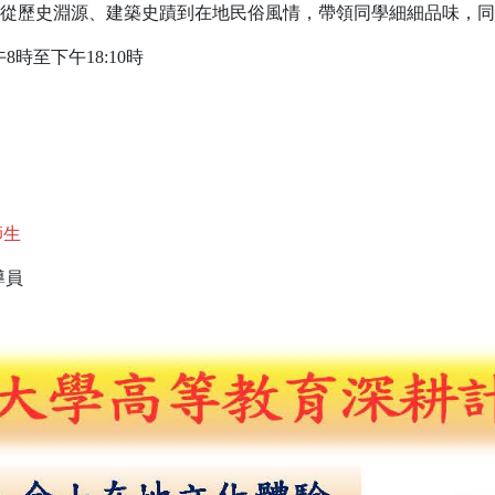
從歷史淵源、建築史蹟到在地民俗風情，帶領同學細細品味，同
8時至下午18:10時
師生
導員