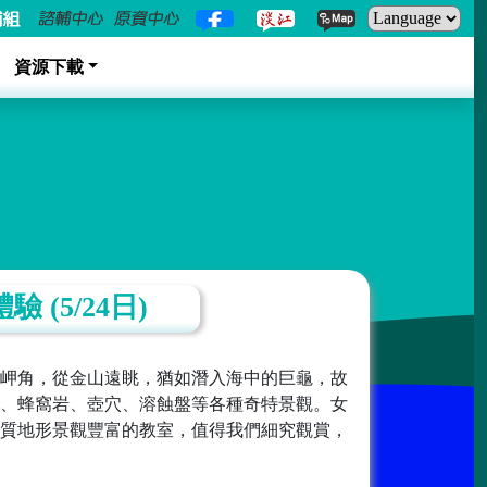
資源下載
(5/24日)
岬角，從金山遠眺，猶如潛入海中的巨龜，故
、蜂窩岩、壺穴、溶蝕盤等各種奇特景觀。女
質地形景觀豐富的教室，值得我們細究觀賞，