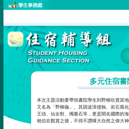
多元住宿書院
本次主題活動要帶領書院學生到野柳欣賞當地
又名為「野柳龜」。其因波浪侵蝕、岩石風化
王頭、仙女鞋、燭臺石等，更是聞名國際的海
相信在觀賞之後，不得不讚嘆大自然之偉大神