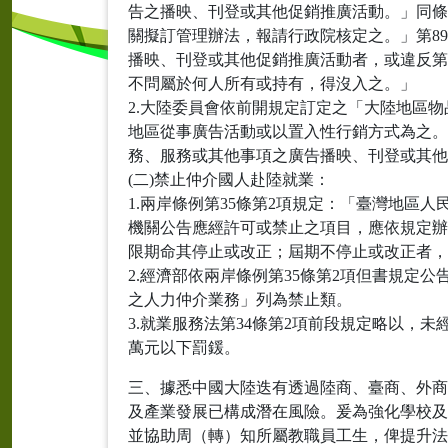
告之播映、刊登或其他促銷推廣活動。」同條
關擬訂管理辦法，報請行政院核定之。」第8
播映、刊登或其他促銷推廣活動者，或違反第3
不問屬於何人所有或持有，得沒入之。」
2.大陸委員會依前開規定訂定之「大陸地區
地區從事廣告活動或以置入性行銷方式為之。第
務、服務或其他事項之廣告播映、刊登或其他促
(二)禁止仲介國人赴陸就業：
1.兩岸條例第35條第2項規定：「臺灣地
機關公告應經許可或禁止之項目，應依規定辦理
限期命其停止或改正；屆期不停止或改正者，
2.經濟部依兩岸條例第35條第2項但書規
之人力仲介業務」列為禁止類。
3.就業服務法第34條第2項前段規定略以，未
萬元以下罰鍰。
三、據悉中國大陸迭有透過陸商、臺商、外商
及產業發展已構成潛在風險。爰為強化學校及
並協助周（轉）知所屬教職員工生，俾提升法