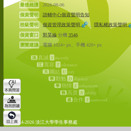
最後維護
2026-08-06
個資聲明
諮輔中心個資聲明告知
校級聲明
個資管理政策聲明
、
隱私權政策聲明
個資窗口
郭昊綸
分機
3546
瀏覽建議
電腦 1024+ px、手機 420+ px
S
incerity
真誠
淡
T
olerance
寬容
江
U
nity
團結
大
D
iligence
勤勉
學
E
nthusiasm
熱情
學
N
obility
高貴
務
T
eamwork
合作
處
2024-2026 淡江大學學生事務處