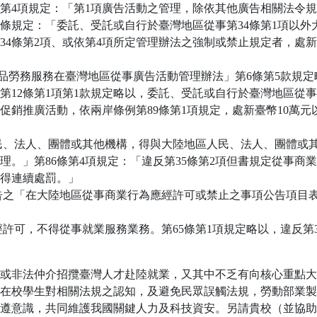
第4項規定：「第1項廣告活動之管理，除依其他廣告相關法令
9條規定：「委託、受託或自行於臺灣地區從事第34條第1項以
4條第2項、或依第4項所定管理辦法之強制或禁止規定者，處新
物品勞務服務在臺灣地區從事廣告活動管理辦法」第6條第5款規
12條第1項第1款規定略以，委託、受託或自行於臺灣地區從事
銷推廣活動，依兩岸條例第89條第1項規定，處新臺幣10萬元
區人民、法人、團體或其他機構，得與大陸地區人民、法人、團體
。」第86條第4項規定：「違反第35條第2項但書規定從事商業
得連續處罰。」
定公告之「在大陸地區從事商業行為應經許可或禁止之事項公告項
經許可，不得從事就業服務業務。第65條第1項規定略以，違反第3
或非法仲介招攬臺灣人才赴陸就業，又其中不乏有向核心重點大
在校學生對相關法規之認知，及避免民眾誤觸法規，勞動部業製
遵意識，共同維護我國關鍵人力及科技資安。另請貴校（並協助