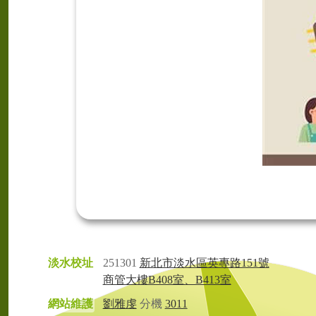
淡水校址
251301
新北市淡水區英專路151號
商管大樓B408室、B413室
網站維護
劉雅虔
分機
3011