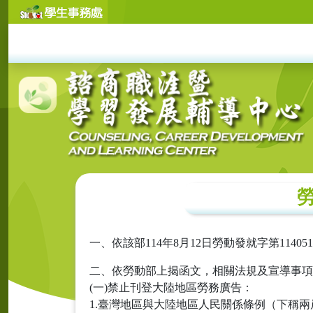
一、依該部114年8月12日勞動發就字第11405
二、依勞動部上揭函文，相關法規及宣導事項
(一)禁止刊登大陸地區勞務廣告：
1.臺灣地區與大陸地區人民關係條例（下稱