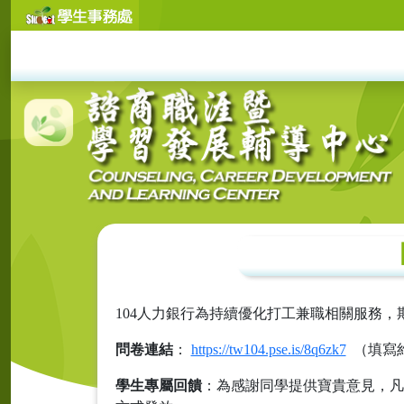
104人力銀行為持續優化打工兼職相關服務
問卷連結
：
https://tw104.pse.is/8q6zk7
（填寫約
學生專屬回饋
：為感謝同學提供寶貴意見，凡完整填