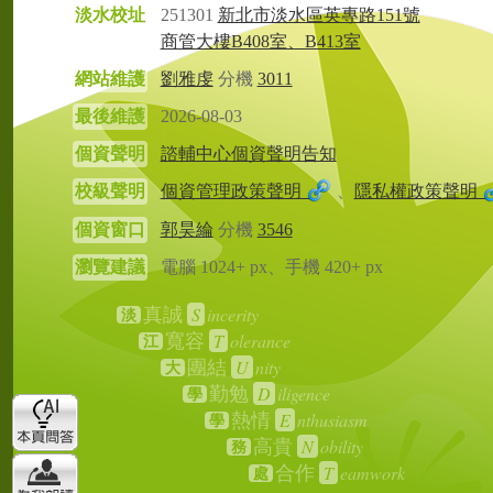
淡水校址
251301
新北市淡水區英專路151號
商管大樓B408室、B413室
網站維護
劉雅虔
分機
3011
最後維護
2026-08-03
個資聲明
諮輔中心個資聲明告知
校級聲明
個資管理政策聲明
、
隱私權政策聲明
個資窗口
郭昊綸
分機
3546
瀏覽建議
電腦 1024+ px、手機 420+ px
S
incerity
真誠
淡
T
olerance
寬容
江
U
nity
團結
大
D
iligence
勤勉
學
E
nthusiasm
熱情
學
N
obility
高貴
務
T
eamwork
合作
處