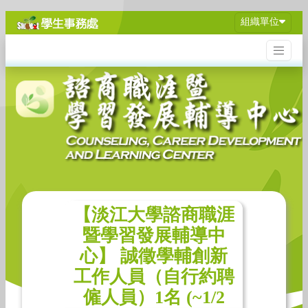
組織單位
【淡江大學諮商職涯
暨學習發展輔導中
心】 誠徵學輔創新
工作人員（自行約聘
僱人員）1名 (~1/2