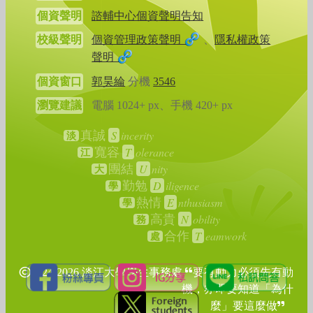
個資聲明
諮輔中心個資聲明告知
校級聲明
個資管理政策聲明
、
隱私權政策
聲明
個資窗口
郭昊綸
分機
3546
瀏覽建議
電腦 1024+ px、手機 420+ px
S
incerity
真誠
淡
T
olerance
寬容
江
U
nity
團結
大
D
iligence
勤勉
學
E
nthusiasm
熱情
學
N
obility
高貴
務
T
eamwork
合作
處
2024-2026 淡江大學學生事務處
要有動力必須先有動
機，亦即要知道「為什
麼」要這麼做