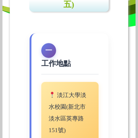
五)
一
工作地點
淡江大學淡
水校園(新北市
淡水區英專路
151號)