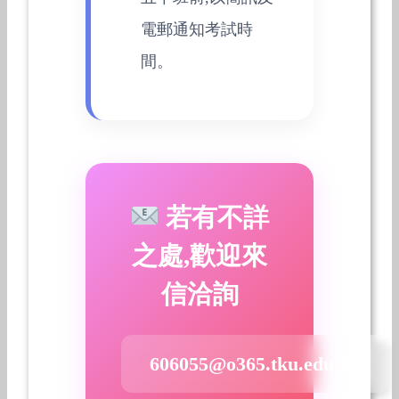
電郵通知考試時
間。
若有不詳
之處,歡迎來
信洽詢
606055@o365.tku.edu.tw