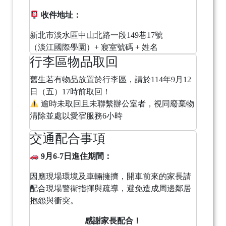
收件地址：
新北市淡水區中山北路一段149巷17號
（淡江國際學園）+ 寢室號碼 + 姓名
行李區物品取回
舊生若有物品放置於行李區，請於114年9月12
日（五）17時前取回！
逾時未取回且未聯繫辦公室者，視同廢棄物
清除並處以愛宿服務6小時
交通配合事項
9月6-7日進住期間：
因應現場環境及車輛擁擠，開車前來的家長請
配合現場警衛指揮與疏導，避免造成周邊鄰居
抱怨與衝突。
感謝家長配合！