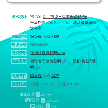
淡水校址
251301
新北市淡水區英專路151號
松濤館辦公室 Z2200 室、淡江國際學園
辦公室
網站維護
簡瑩樺
分機
3482
最後維護
2026-08-02
個資聲明
住輔組個資聲明告知
校級聲明
個資管理政策聲明
、
隱私權政策聲
明
個資窗口
李展蝶
分機
3477
瀏覽建議
電腦 1024+ px、手機 420+ px
S
incerity
真誠
淡
T
olerance
寬容
江
U
nity
團結
大