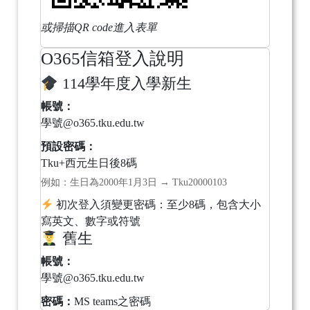
或掃描QR code進入表單
O365信箱登入說明
114學年度入學新生
帳號：
學號@o365.tku.edu.tw
預設密碼：
Tku+西元生日後8碼
例如：生日為2000年1月3日 → Tku20000103
初次登入須變更密碼：至少8碼，包含大小
寫英文、數字或符號
舊生
帳號：
學號@o365.tku.edu.tw
密碼：
MS teams之密碼