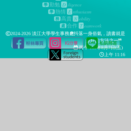
D
iligence
勤勉
學
E
nthusiasm
熱情
學
N
obility
高貴
務
T
eamwork
合作
處
2024-2026 淡江大學學生事務處
抖落一身俗氣，讀書就是
最好的方法之一
丙午 115年
8月7日(五)
上午 11:16