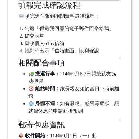
填報完成確認流程
填完進住報到相關資料最後流程：
勾選「傳送我回應的電子郵件回條給我」
提交表單
查收個人o365信箱
報到時出示「信箱畫面」以利確認
相關配合事項
搬運行李：
114年9月6-7日開放親友協
助搬運
離館時間：
家長親友須於當日17時前離
館
身體不適：
如有發燒、感冒等症狀，請
就醫休息並申請延後報到
郵寄包裹資訊
收件開始：
114年9月1日（一）起