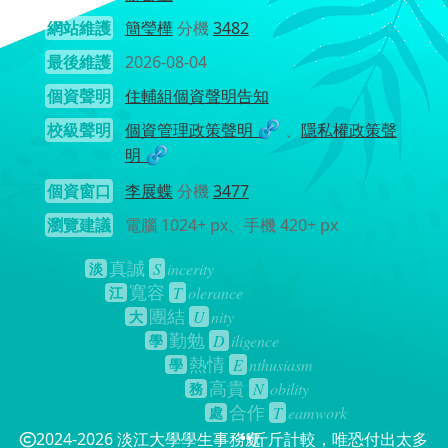
網站維護
簡瑩樺
分機
3482
最後維護
2026-08-04
個資聲明
住輔組個資聲明告知
校級聲明
個資管理政策聲明
、
隱私權政策聲
明
個資窗口
李展蝶
分機
3477
瀏覽建議
電腦 1024+ px、手機 420+ px
真誠
S
incerity
淡
寬容
T
olerance
江
團結
U
nity
大
勤勉
D
iligence
學
熱情
E
nthusiasm
學
高貴
N
obility
務
合作
T
eamwork
處
2024-2026 淡江大學學生事務處
斤斤計較，唯恐付出太多