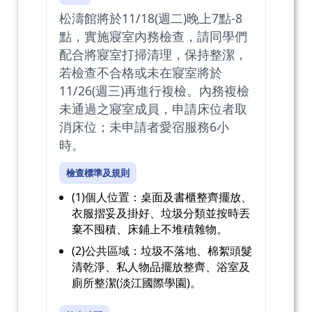
松濤館將於11/18(週二)晚上7點-8
點，實施寢室內務檢查，請同學們
配合將寢室打掃清理，保持整潔，
若檢查不合格或未在寢室將於
11/26(週三)再進行複檢。內務複檢
未通過之寢室成員，申請床位者取
消床位；未申請者愛宿服務6小
時。
檢查標準及規則
(1)個人位置：桌面及書櫃整齊擺放、
衣服摺妥及掛好、垃圾分類並按時丟
棄不囤積、床鋪上不堆積雜物。
(2)公共區域：垃圾不落地、棉絮頭髮
清乾淨、私人物品擺放整齊、浴室及
廁所整潔(淡江國際學園)。