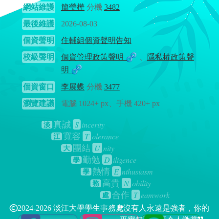
網站維護
簡瑩樺
分機
3482
最後維護
2026-08-03
個資聲明
住輔組個資聲明告知
校級聲明
個資管理政策聲明
、
隱私權政策聲
明
個資窗口
李展蝶
分機
3477
瀏覽建議
電腦 1024+ px、手機 420+ px
S
incerity
真誠
淡
T
olerance
寬容
江
U
nity
團結
大
D
iligence
勤勉
學
E
nthusiasm
熱情
學
N
obility
高貴
務
T
eamwork
合作
處
2024-2026 淡江大學學生事務處
沒有人永遠是強者，你的