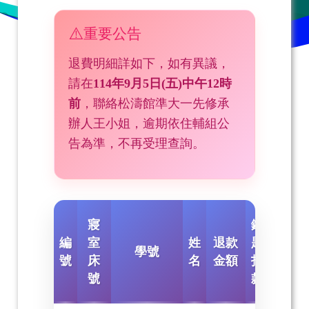
重要公告
退費明細詳如下，如有異議，
請在
114年9月5日(五)中午12時
前
，聯絡松濤館準大一先修承
辦人王小姐，逾期依住輔組公
告為準，不再受理查詢。
遙
寢
鑰
控
編
室
姓
退款
匙
學號
器
號
床
名
金額
扣
扣
號
款
款