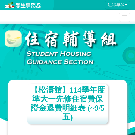
組織單位
【松濤館】114學年度
準大一先修住宿費保
證金退費明細表 (~9/5
五)