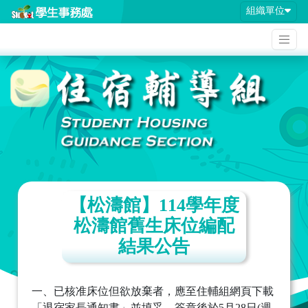
組織單位
【松濤館】114學年度
松濤館舊生床位編配
結果公告
一、已核准床位但欲放棄者，應至住輔組網頁下載
「退宿家長通知書」並填妥、簽章後於5月28日(週