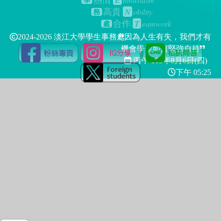
熱情
學
N
obility
高貴
務
T
eamwork
合作
處
2024-2026 淡江大學學生事務處
因為人生有失，我們才有
機會學習如何堅強自持
丙午 115年
8月6日(四)
下午 05:25