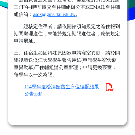
三)下午4時前繳交至住輔組辦公室或EMAIL至住輔
組信箱：
asdx@gms.tku.edu.tw
。
二、經核定住宿者，請依開館須知規定之進住報到
期間辦理進住，未能於規定期限進住者，應依規定
申請展延。
三、住宿生如因特殊原因欲申請寢室異動，請於開
學後填送淡江大學學生報告用紙(申請學生宿舍寢
室異動單)至住輔組辦公室辦理；申請更換寢室，
每學年以一次為限。
114學年度松濤館舊生床位編配結果
公告.pdf