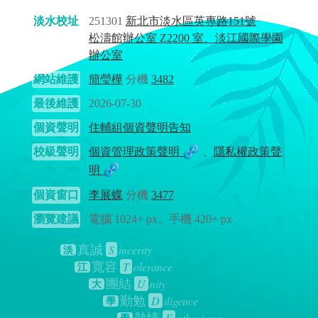
淡水校址
251301
新北市淡水區英專路151號
松濤館辦公室 Z2200 室、淡江國際學園
辦公室
網站維護
簡瑩樺
分機
3482
最後維護
2026-07-30
個資聲明
住輔組個資聲明告知
校級聲明
個資管理政策聲明
、
隱私權政策聲
明
個資窗口
李展蝶
分機
3477
瀏覽建議
電腦 1024+ px、手機 420+ px
S
incerity
真誠
淡
T
olerance
寬容
江
U
nity
團結
大
D
iligence
勤勉
學
E
nthusiasm