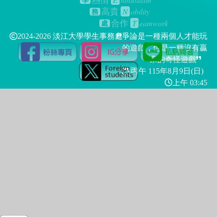
熱情
學
N
obility
高貴
務
T
eamwork
合作
處
2024-2026 淡江大學學生事務處
爭論是一種兩個人才能玩
的遊戲，也是一種沒有贏
家的奇怪遊戲
丙午 115年
8月9日(日)
上午 03:45