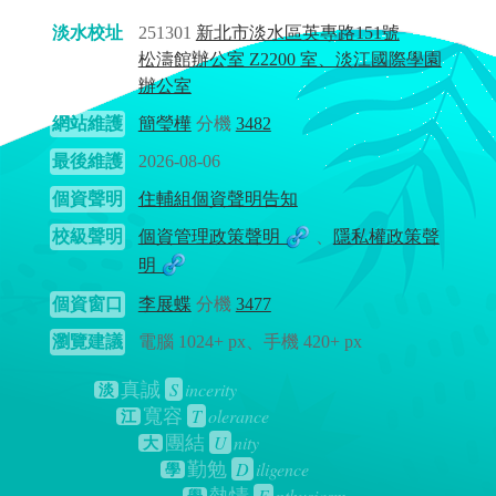
淡水校址
251301
新北市淡水區英專路151號
松濤館辦公室 Z2200 室、淡江國際學園
辦公室
網站維護
簡瑩樺
分機
3482
最後維護
2026-08-06
個資聲明
住輔組個資聲明告知
校級聲明
個資管理政策聲明
、
隱私權政策聲
明
個資窗口
李展蝶
分機
3477
瀏覽建議
電腦 1024+ px、手機 420+ px
S
incerity
真誠
淡
T
olerance
寬容
江
U
nity
團結
大
D
iligence
勤勉
學
E
nthusiasm