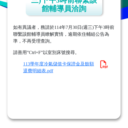
三)下午3時前聯繫該
館輔導員洽詢
如有異議者，務請於114年7月30日(週三)下午3時前
聯繫該館輔導員瞭解實情，逾期依住輔組公告為
準，不再受理查詢。
請善用”Ctrl+F”以室別床號搜尋。
113學年度冷氣儲值卡保證金及餘額
退費明細表.pdf