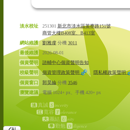
淡水校址
251301
新北市淡水區英專路151號
商管大樓B408室、B413室
網站維護
劉雅虔
分機
3011
最後維護
2026-08-01
個資聲明
諮輔中心個資聲明告知
校級聲明
個資管理政策聲明
、
隱私權政策聲明
個資窗口
郭昊綸
分機
3546
瀏覽建議
電腦 1024+ px、手機 420+ px
S
incerity
真誠
淡
T
olerance
寬容
江
U
nity
團結
大
D
iligence
勤勉
學