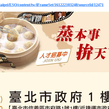
.taipei/ESO/content/tw/iFrameSet/161222103248/sourceId/12471