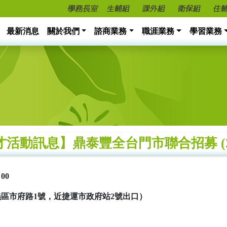
最新消息
關於我們
諮商業務
職涯業務
學習業務
才活動訊息】鼎泰豐全台門市聯合招募 (2/
00
區市府路1
號，近捷運市政府站2
號出口）