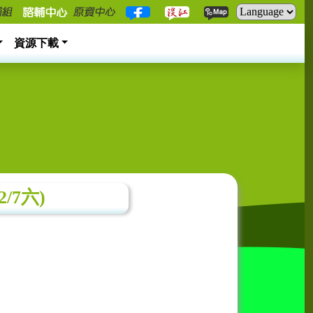
資源下載
7六)