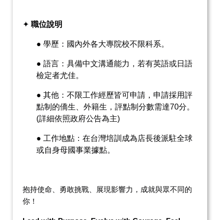
✦
職位說明
●
學歷：國內外各大專院校不限科系。
●
語言：具備中文溝通能力，若有英語或日語
檢定者尤佳。
●
其他：不限工作經歷皆可申請，申請採用評
點制的僑生、外籍生，評點制分數需達
70
分。
(
詳細依照政府公告為主
)
●
工作地點：在台灣培訓成為店長後派駐全球
或自身母國事業據點。
抱持使命、勇敢挑戰、展現影響力，成就與眾不同的
你！