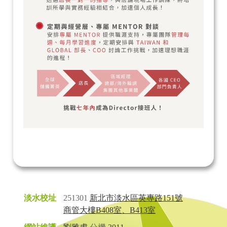
淡水校址
251301
新北市淡水區英專路151號
商管大樓B408室、B413室