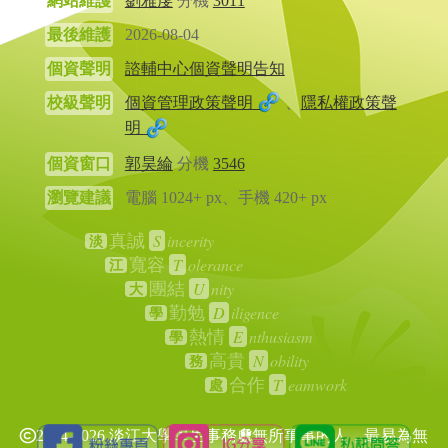
網站維護
劉雅虔
分機
3011
最後維護
2026-08-04
個資聲明
諮輔中心個資聲明告知
校級聲明
個資管理政策聲明
、
隱私權政策聲
明
個資窗口
郭昊綸
分機
3546
瀏覽建議
電腦 1024+ px、手機 420+ px
S
incerity
真誠
淡
T
olerance
寬容
江
U
nity
團結
大
D
iligence
勤勉
學
E
nthusiasm
熱情
學
N
obility
高貴
務
T
eamwork
合作
處
2024-2026 淡江大學學生事務處
無所事事的人，最易為無