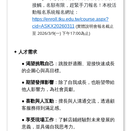
接觸，名額有限，趕緊手刀報名！本校活
動報名系統報名網址：
https://enroll.tku.edu.tw/course.aspx?
(
cid=ASKX20260311
實體說明會報名截止
2026/3/9(
)
17:00
)
至
一
下午
為止
✦
人才需求
●
渴望挑戰自己
：跳脫舒適圈、迎接快速成長
的企圖心與高目標。
●
期望發揮影響
：除了自我成長，也盼望帶給
他人影響力，為社會貢獻。
●
喜歡與人互動
：擅長與人溝通交流，透過顧
客服務得到滿足感。
●
享受現場工作
：了解店鋪經驗對未來發展的
意義，並具備自我思考力。