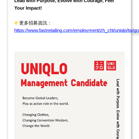
Lead with Purpose, Evolve with Courage, Feel
Your Impact!
更多招募資訊：
https://www.fastretailing.com/employment/zh_cht/uniqlo/tw/gr