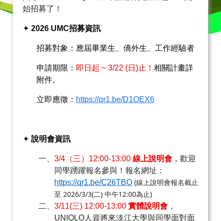
始招募了！
✦
2026 UMC
招募資訊
招募對象：應屆畢業生、僑外生、工作經驗者
申請期限：
即日起
~ 3/22 (
日
)
止！
相關計畫詳
附件。
立即應徵：
https://qr1.be/D1OEX6
✦
說明會資訊
一、
3/4
（三）
12:00-13:00
線上說明會
，歡迎
同學踴躍報名參與！報名網址：
(
https://qr1.be/C26TBO
線上說明會報名截止
2026/3/3(
)
12:00
)
至
二
中午
為止
二、
3/11(
三
) 12:00-13:00
實體說明會
，
UNIQLO
人資將來淡江大學與同學面對面