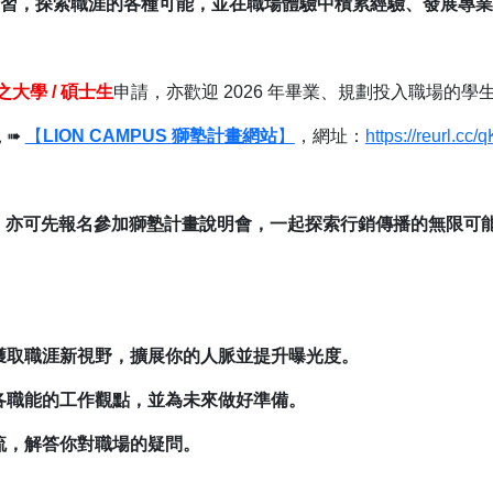
習，探索職涯的各種可能，並在職場體驗中積累經驗、發展專業
之大學
/
碩士生
申請，亦歡迎
2026
年畢業、規劃投入職場的學
見
➠
【
LION CAMPUS
獅塾計畫網站
】
，網址：
https://reurl.cc
，亦可先報名參加獅塾計畫說明會，一起探索行銷傳播的無限可
獲取職涯新視野，擴展你的人脈並提升曝光度。
各職能的工作觀點，並為未來做好準備。
流，解答你對職場的疑問。