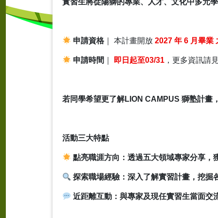
實習生將從陽獅的專業、人才、文化中多元學
申請資格
｜
本計畫開放
2027
年
6
月畢業
申請時間
｜
即日起至
03/31
，更多資訊請
若同學希望更了解
LION CAMPUS
獅塾計畫
活動三大特點
點亮職涯方向：透過五大領域專家分享，
探索職場經驗：深入了解實習計畫，挖掘
近距離互動：與專家及現任實習生當面交