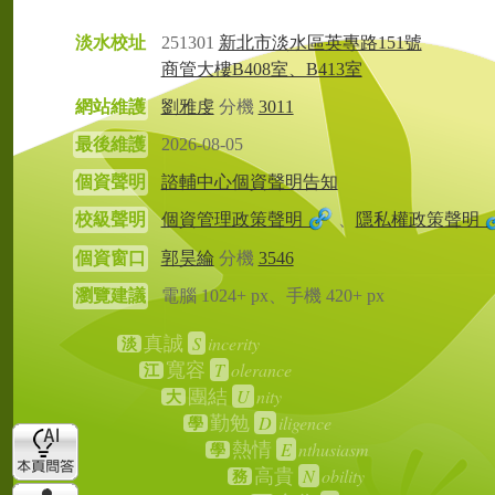
淡水校址
251301
新北市淡水區英專路151號
商管大樓B408室、B413室
網站維護
劉雅虔
分機
3011
最後維護
2026-08-05
個資聲明
諮輔中心個資聲明告知
校級聲明
個資管理政策聲明
、
隱私權政策聲明
個資窗口
郭昊綸
分機
3546
瀏覽建議
電腦 1024+ px、手機 420+ px
S
incerity
真誠
淡
T
olerance
寬容
江
U
nity
團結
大
D
iligence
勤勉
學
E
nthusiasm
熱情
學
N
obility
高貴
務