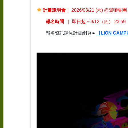
計畫說明會
｜
2026/03/21 (
六
) @
陽獅集團
報名時間
｜
即日起
~ 3/12
（四）
23:59
報名資訊請見計畫網頁
➠
【
LION CAM