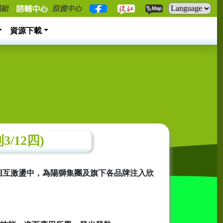
資源下載
/12四)
相互激盪中，為陽獅集團及旗下各品牌注入欣