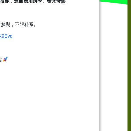
技能，進而應用所學、發光發熱。
生參與，不限科系。
/qK9Evq
能