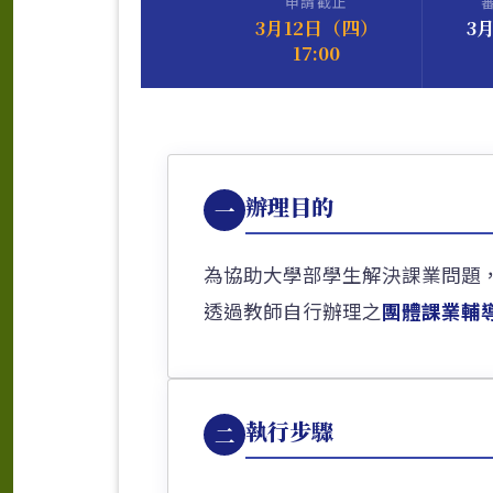
申請截止
3月12日（四）
3
17:00
辦理目的
一
為協助大學部學生解決課業問題
透過教師自行辦理之
團體課業輔
執行步驟
二