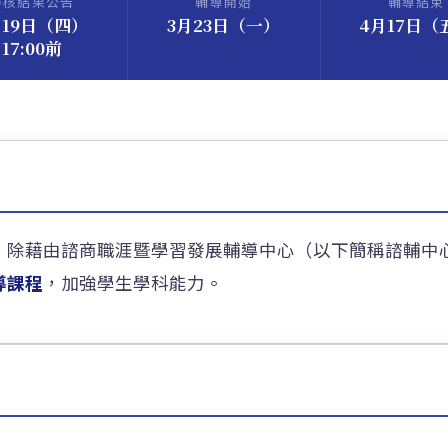
審核結果公告
輔導開始
輔導結束
月19日（四）
3月23日（一）
4月17日（
17:00前
，除藉由諮商職涯暨學習發展輔導中心（以下簡稱諮輔中
導課程
，加強學生學科能力。