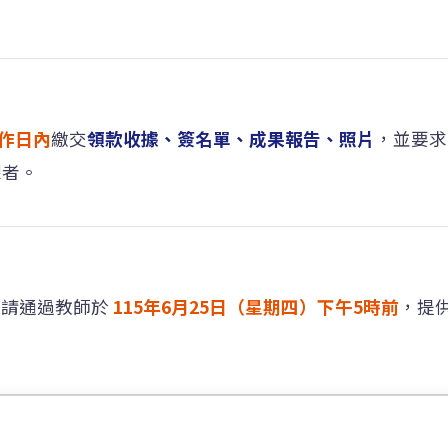
工作日內
繳交
領款收據、簽名單、成果報告、照片
，並要求
課者。
申請通過教師於
115年6月25日（星期四）下午5時前
，提