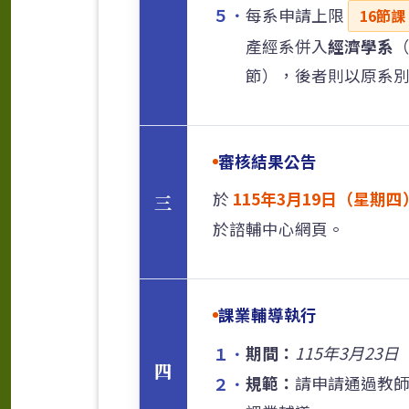
５．
每系申請上限
16節課
產經系併入
經濟學系
（
節），後者則以原系
審核結果公告
於
115年3月19日（星期
三
於諮輔中心網頁。
課業輔導執行
期間：
115年3月23
１．
四
規範：
請申請通過教
２．