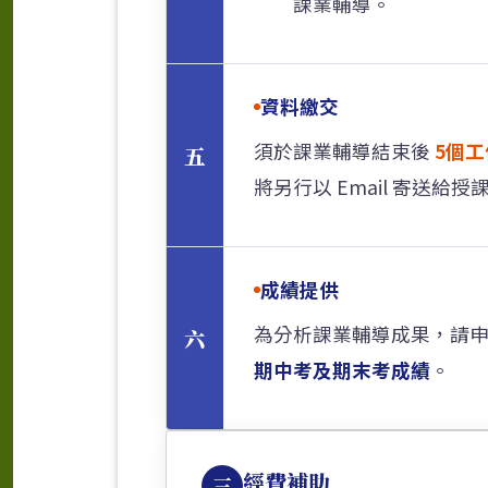
課業輔導。
資料繳交
須於課業輔導結束後
5個
五
將另行以 Email 寄送給授
成績提供
為分析課業輔導成果，請
六
期中考及期末考成績
。
經費補助
三