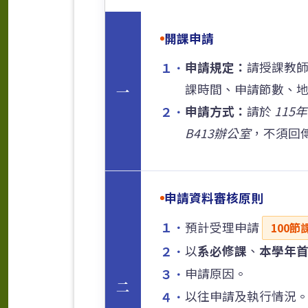
開課申請
申請規定：
請授課教
１．
課時間、申請節數、
一
申請方式：
請於
115
２．
B413辦公室
，不須回
申請資料審核原則
１．
預計受理申請
100節
以
系必修課
、
本學年
２．
申請原因。
３．
二
以往申請及執行情況
４．