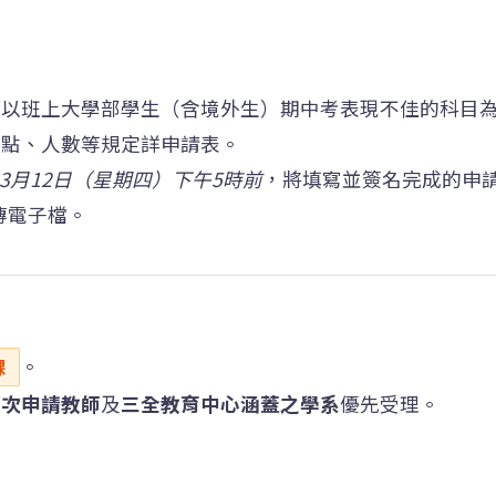
師以班上大學部學生（含境外生）期中考表現不佳的科目
地點、人數等規定詳申請表。
年3月12日（星期四）下午5時前
，將填寫並簽名完成的申
傳電子檔。
。
課
首次申請教師
及
三全教育中心涵蓋之學系
優先受理。
。