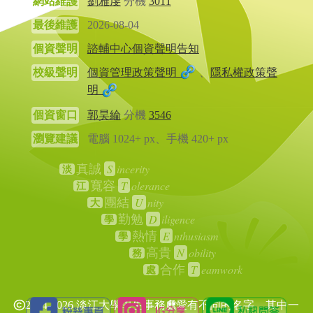
網站維護
劉雅虔
分機
3011
最後維護
2026-08-04
個資聲明
諮輔中心個資聲明告知
校級聲明
個資管理政策聲明
、
隱私權政策聲
明
個資窗口
郭昊綸
分機
3546
瀏覽建議
電腦 1024+ px、手機 420+ px
S
incerity
真誠
淡
T
olerance
寬容
江
U
nity
團結
大
D
iligence
勤勉
學
E
nthusiasm
熱情
學
N
obility
高貴
務
T
eamwork
合作
處
2024-2026 淡江大學學生事務處
愛有不同的名字，其中一