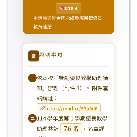
SDG 4
本活動與聯合國永續發展目標優質
教育連結
說明事項
依本校「獎勵優良教學助理須
一
知」辦理（附件 1）。 附件雲
端網址：
https://reurl.cc/53a8n6
114 學年度第 1 學期優良教學
二
76 名
助理共計
，名單詳