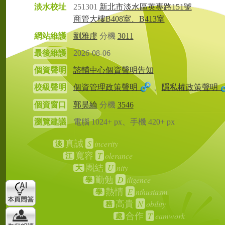
淡水校址
251301
新北市淡水區英專路151號
商管大樓B408室、B413室
網站維護
劉雅虔
分機
3011
最後維護
2026-08-06
個資聲明
諮輔中心個資聲明告知
校級聲明
個資管理政策聲明
、
隱私權政策聲明
個資窗口
郭昊綸
分機
3546
瀏覽建議
電腦 1024+ px、手機 420+ px
S
incerity
真誠
淡
T
olerance
寬容
江
U
nity
團結
大
D
iligence
勤勉
學
E
nthusiasm
熱情
學
N
obility
高貴
務
T
eamwork
合作
處