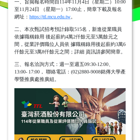
一、旨揭報名時間自114年11月4日（星期二）10:00
至11月24日 （星期一）17:00止，簡章下載及報名
網址：
https://ttl.mcu.edu.tw
。
二、本次甄試招考預計錄取515名，新進從業職員
依據職稱錄用 後起薪約4萬2仟餘元至5萬餘元之
間，從業評價職位人員依 據職稱錄用後起薪約3萬6
仟餘元至3萬8仟餘元之間；詳細 資訊請參閱簡章。
三、報名洽詢方式：週一至週五09:30-12:00、
13:00- 17:00， 聯絡電話：(02)2880-9008銘傳大學產
學暨推廣處推廣組。