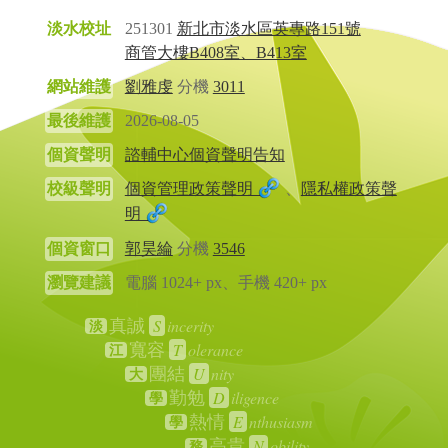
淡水校址
251301
新北市淡水區英專路151號
商管大樓B408室、B413室
網站維護
劉雅虔
分機
3011
最後維護
2026-08-05
個資聲明
諮輔中心個資聲明告知
校級聲明
個資管理政策聲明
、
隱私權政策聲
明
個資窗口
郭昊綸
分機
3546
瀏覽建議
電腦 1024+ px、手機 420+ px
S
incerity
真誠
淡
T
olerance
寬容
江
U
nity
團結
大
D
iligence
勤勉
學
E
nthusiasm
熱情
學
N
obility
高貴
務