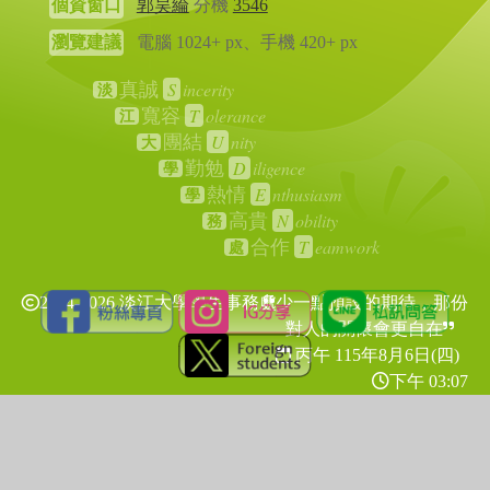
個資窗口
郭昊綸
分機
3546
瀏覽建議
電腦 1024+ px、手機 420+ px
S
incerity
真誠
淡
T
olerance
寬容
江
U
nity
團結
大
D
iligence
勤勉
學
E
nthusiasm
熱情
學
N
obility
高貴
務
T
eamwork
合作
處
2024-2026 淡江大學學生事務處
少一點預設的期待，那份
對人的關懷會更自在
丙午 115年
8月6日(四)
下午 03:07