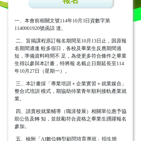
報名
一、本會前相關文號114年10月3日資數字第
1140001920號函諒 達。
二、旨揭課程原訂報名期間至10月13日止，因原報
名期間適逢 較多假日，各校及畢業生反應期間過
短，準備資料時間不 足，為使更多符合條件之畢業
生得以參與本計畫，特將報 名截止日期延長至114
年10月27日（星期一）。
三、本計畫採「專業培訓＋企業實習＋就業媒合」
整合式培訓 模式，期協助待業青年順利接軌產業就
業。
四、請貴校就業輔導（職涯發展）相關單位惠予協
助公告及轉 知，並鼓勵符合資格之畢業生踴躍報名
參加。
五、檢附「AI數位轉型顧問培育專班」招生簡