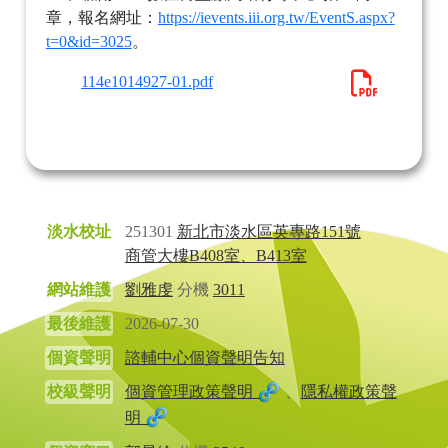
章，報名網址：
https://ievents.iii.org.tw/EventS.aspx?
t=0&id=3025
。
114e1014927-01.pdf
淡水校址
251301
新北市淡水區英專路151號
商管大樓B408室、B413室
網站維護
劉雅虔
分機
3011
最後維護
2026-07-30
個資聲明
諮輔中心個資聲明告知
校級聲明
個資管理政策聲明
、
隱私權政策聲
明