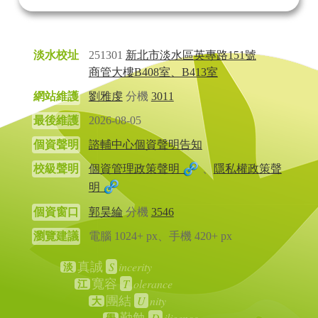
淡水校址
251301
新北市淡水區英專路151號
商管大樓B408室、B413室
網站維護
劉雅虔
分機
3011
最後維護
2026-08-05
個資聲明
諮輔中心個資聲明告知
校級聲明
個資管理政策聲明
、
隱私權政策聲
明
個資窗口
郭昊綸
分機
3546
瀏覽建議
電腦 1024+ px、手機 420+ px
S
incerity
真誠
淡
T
olerance
寬容
江
U
nity
團結
大
D
iligence