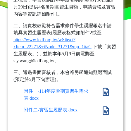
月29日)提供4名暑期實習生員額，申請資格及實習
內容等資訊詳如附件1。
二、請貴校鼓勵符合需求條件學生踴躍報名申請，
填具實習生履歷表(履歷表格式如附件2或至
https://www.icdf.org.tw/wSite/ct?
xItem=22271&ctNode=31271&mp=1#aC
下載「實習
生履歷表」)，並於本年5月9日前電郵至
s.y.wang@icdf.org.tw。
三、通過書面審核者，本會將另函通知甄選面試
(預定於5月下旬辦理)。
附件一-114年度暑期實習生需求
表.docx
附件二-實習生履歷表.docx