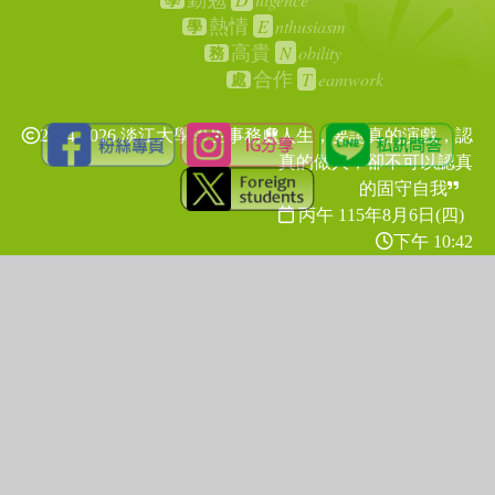
勤勉
學
E
nthusiasm
熱情
學
N
obility
高貴
務
T
eamwork
合作
處
2024-2026 淡江大學學生事務處
人生，要認真的演戲，認
真的做人，卻不可以認真
的固守自我
丙午 115年
8月6日(四)
下午 10:42