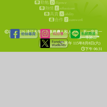
D
iligence
勤勉
學
E
nthusiasm
熱情
學
N
obility
高貴
務
T
eamwork
合作
處
2024-2026 淡江大學學生事務處
人和人之間，不一定是一
加一等於二
丙午 115年
8月8日(六)
下午 06:31