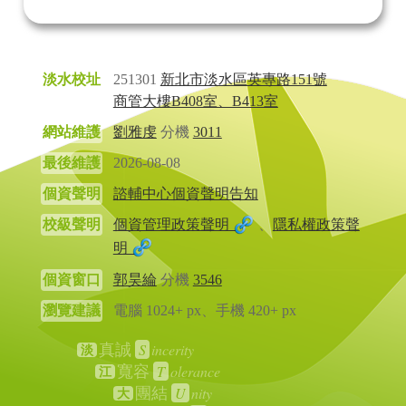
淡水校址
251301
新北市淡水區英專路151號
商管大樓B408室、B413室
網站維護
劉雅虔
分機
3011
最後維護
2026-08-08
個資聲明
諮輔中心個資聲明告知
校級聲明
個資管理政策聲明
、
隱私權政策聲
明
個資窗口
郭昊綸
分機
3546
瀏覽建議
電腦 1024+ px、手機 420+ px
S
incerity
真誠
淡
T
olerance
寬容
江
U
nity
團結
大