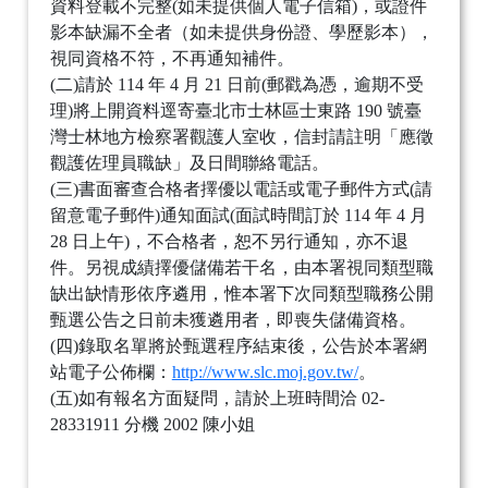
資料登載不完整(如未提供個人電子信箱)，或證件
影本缺漏不全者（如未提供身份證、學歷影本），
視同資格不符，不再通知補件。
(二)請於 114 年 4 月 21 日前(郵戳為憑，逾期不受
理)將上開資料逕寄臺北市士林區士東路 190 號臺
灣士林地方檢察署觀護人室收，信封請註明「應徵
觀護佐理員職缺」及日間聯絡電話。
(三)書面審查合格者擇優以電話或電子郵件方式(請
留意電子郵件)通知面試(面試時間訂於 114 年 4 月
28 日上午)，不合格者，恕不另行通知，亦不退
件。另視成績擇優儲備若干名，由本署視同類型職
缺出缺情形依序遴用，惟本署下次同類型職務公開
甄選公告之日前未獲遴用者，即喪失儲備資格。
(四)錄取名單將於甄選程序結束後，公告於本署網
站電子公佈欄：
http://www.slc.moj.gov.tw/
。
(五)如有報名方面疑問，請於上班時間洽 02-
28331911 分機 2002 陳小姐