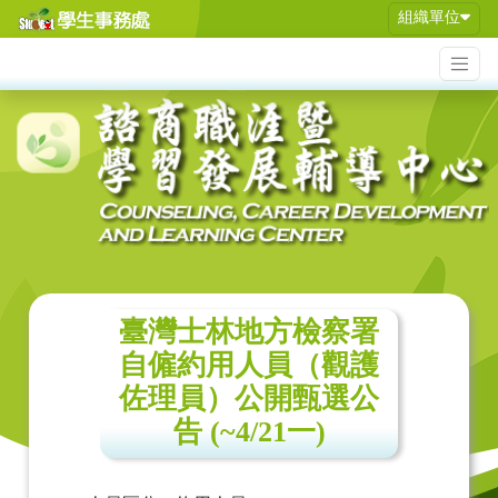
組織單位
臺灣士林地方檢察署
自僱約用人員（觀護
佐理員）公開甄選公
告 (~4/21一)