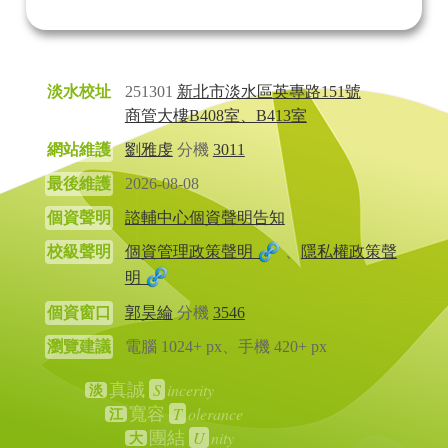
淡水校址
251301
新北市淡水區英專路151號
商管大樓B408室、B413室
網站維護
劉雅虔
分機
3011
最後維護
2026-08-08
個資聲明
諮輔中心個資聲明告知
校級聲明
個資管理政策聲明
、
隱私權政策聲
明
個資窗口
郭昊綸
分機
3546
瀏覽建議
電腦 1024+ px、手機 420+ px
S
incerity
真誠
淡
T
olerance
寬容
江
U
nity
團結
大