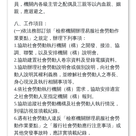
員，機關內各級主管之配偶及三親等以內血親、姻
親，應迴避之。
八、工作項目：
(一)依法務部訂頒「檢察機關辦理易服社會勞動作
業要點」之規定，辦理下列事項：
1.協助社會勞動執行機關（構）之開發、接洽、協
調、聯繫，以及安排機關（構）說明會。
2.協助建置社會勞動人卷宗資料及登錄電腦資料。
3.協助辦理社會勞動說明會或個別說明，向社會勞
動人說明其權利義務，並瞭解社會勞動人之專長、
身心現況及執行相關事項等。
4.依社會勞動執行機關（構）需求，協助安排適宜
之社會勞動人至指定機關（構）報到。
5.協助追蹤社會勞動機構及社會勞動人執行情況，
到場訪視並填載紀錄。
6.遇有社會勞動人違反「檢察機關辦理易服社會勞
動作業要點」之「履行社會勞動應行注意事項」或
其他突發事故時，應詳實填載紀錄，