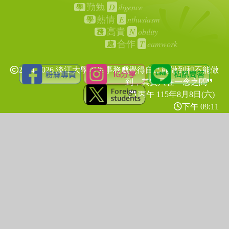
D
iligence
勤勉
學
E
nthusiasm
熱情
學
N
obility
高貴
務
T
eamwork
合作
處
2024-2026 淡江大學學生事務處
覺得自己能做到和不能做
到，其實只在一念之間
丙午 115年
8月8日(六)
下午 09:11