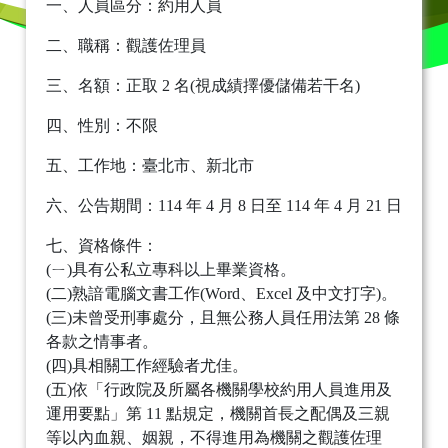
一、人員區分：約用人員
二、職稱：觀護佐理員
三、名額：正取 2 名(視成績擇優儲備若干名)
四、性別：不限
五、工作地：臺北市、新北市
六、公告期間：114 年 4 月 8 日至 114 年 4 月 21 日
七、資格條件：
(ㄧ)具有公私立專科以上畢業資格。
(二)熟諳電腦文書工作(Word、Excel 及中文打字)。
(三)未曾受刑事處分，且無公務人員任用法第 28 條
各款之情事者。
(四)具相關工作經驗者尤佳。
(五)依「行政院及所屬各機關學校約用人員進用及
運用要點」第 11 點規定，機關首長之配偶及三親
等以內血親、姻親，不得進用為機關之觀護佐理