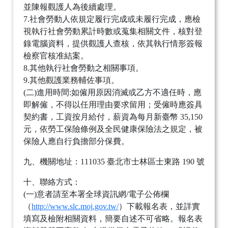
並陳報觀護人為後續處理。
7.社會勞動人依規定履行完成或未履行完成，應檢
視執行社會勞動累計時數或蒐集相關文件，核對登
錄電腦資料，提供觀護人查核，依其執行情形簽報
檢察官核准結案。
8.其他執行社會勞動之相關事項。
9.其他觀護業務輔佐事項。
(二)進用時間:如僱用原因消滅或乙方不適任時，應
即解僱，不得以任用理由要求留用；受僱時應簽具
契約書，工資按月給付，薪資為每月新臺幣 35,150
元，依勞工保險條例及全民健康保險法之規定，被
保險人應自行負擔部分保費。
九、機關地址：111035 臺北市士林區士東路 190 號
十、聯絡方式：
(一)意者請至本署全球資訊網/電子公佈欄
（
http://www.slc.moj.gov.tw/
）下載報名表，並詳實
填寫及檢附相關資料，簡要自述不可省略。報名表