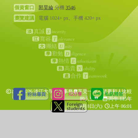
個資窗口
郭昊綸
分機
3546
瀏覽建議
電腦 1024+ px、手機 420+ px
S
incerity
真誠
淡
T
olerance
寬容
江
U
nity
團結
大
D
iligence
勤勉
學
E
nthusiasm
熱情
學
N
obility
高貴
務
T
eamwork
合作
處
2024-2026 淡江大學學生事務處
享受一個不須要和人比較
的人生
丙午 115年
8月8日(六)
上午 06:01