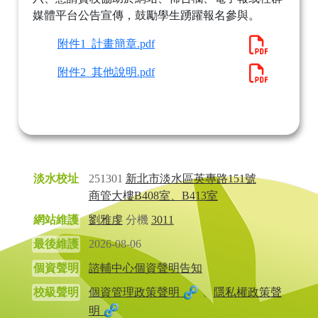
媒體平台公告宣傳，鼓勵學生踴躍報名參與。
附件1_計畫簡章.pdf
附件2_其他說明.pdf
淡水校址
251301
新北市淡水區英專路151號
商管大樓B408室、B413室
網站維護
劉雅虔
分機
3011
最後維護
2026-08-06
個資聲明
諮輔中心個資聲明告知
校級聲明
個資管理政策聲明
、
隱私權政策聲
明