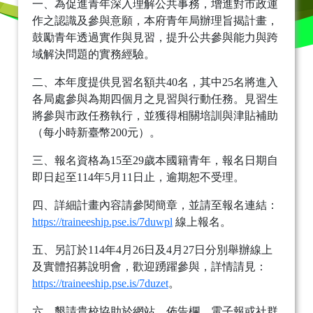
一、為促進青年深入理解公共事務，增進對市政運
作之認識及參與意願，本府青年局辦理旨揭計畫，
鼓勵青年透過實作與見習，提升公共參與能力與跨
域解決問題的實務經驗。
二、本年度提供見習名額共40名，其中25名將進入
各局處參與為期四個月之見習與行動任務。見習生
將參與市政任務執行，並獲得相關培訓與津貼補助
（每小時新臺幣200元）。
三、報名資格為15至29歲本國籍青年，報名日期自
即日起至114年5月11日止，逾期恕不受理。
四、詳細計畫內容請參閱簡章，並請至報名連結：
https://traineeship.pse.is/7duwpl
線上報名。
五、另訂於114年4月26日及4月27日分別舉辦線上
及實體招募說明會，歡迎踴躍參與，詳情請見：
https://traineeship.pse.is/7duzet
。
六、懇請貴校協助於網站、佈告欄、電子報或社群