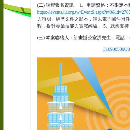
(二) 課程報名資訊： 1、申請資格：不限定
https://ievents.iii.org.tw/EventS.aspx?t=0&id=278
力證明、經歷文件之影本，請以電子郵件附件形式提交
程，提升專業技能與實戰經驗。 5、就業支
(三) 本案聯絡人：計畫辦公室洪先生，電話：(02)6631-66
310900500Q