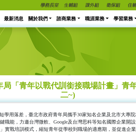
最新消息
關於我們
諮商業務
職涯業務
學習業務
局「青年以戰代訓銜接職場計畫」青年培訓
二~)
、縮短學用落差，臺北市政府青年局攜手30家知名企業及北市大專
職能，力邀台灣微軟、Google及台灣思科等知名國際企業開
」實戰培訓模式，縮短青年從學校到職場的適應期，並促進企業