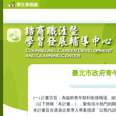
臺北市政府青年
(一) 計畫宗旨：為協助青年順利銜接職場
（以下簡稱「本計畫」），聚焦現今熱門的關鍵
本計畫旨在透過企業導入專案授課「以戰代訓